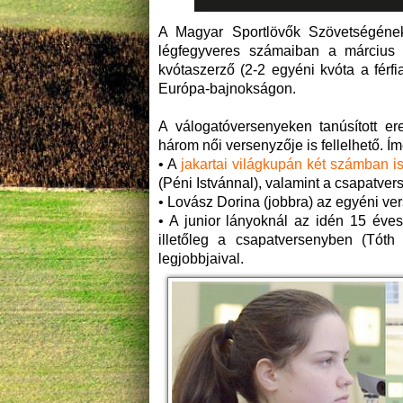
A Magyar Sportlövők Szövetségének 
légfegyveres számaiban a március 6
kvótaszerző (2-2 egyéni kvóta a férfi
Európa-bajnokságon.
A válogatóversenyeken tanúsított 
három női versenyzője is fellelhető. Ím
• A
jakartai világkupán két számban i
(Péni Istvánnal), valamint a csapatver
• Lovász Dorina (jobbra) az egyéni ve
• A junior lányoknál az idén 15 éves
illetőleg a csapatversenyben (Tót
legjobbjaival.