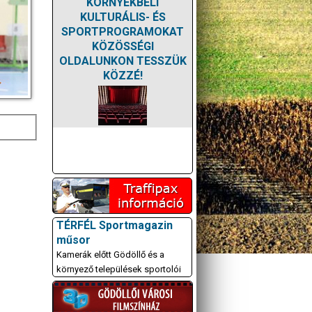
KÖRNYÉKBELI
KULTURÁLIS- ÉS
SPORTPROGRAMOKAT
KÖZÖSSÉGI
OLDALUNKON TESSZÜK
KÖZZÉ!
TÉRFÉL Sportmagazin
műsor
Kamerák előtt Gödöllő és a
környező települések sportolói