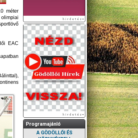
10 méter
olimpiai
sportlövő
llői EAC
sapatban
linttal),
ontinens
Programajánló
A GÖDÖLLŐI ÉS