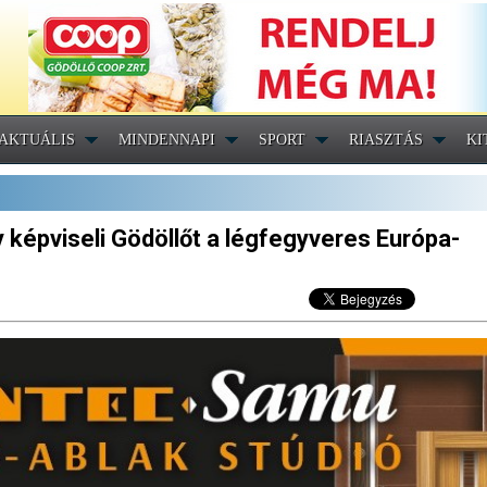
AKTUÁLIS
MINDENNAPI
SPORT
RIASZTÁS
KI
 képviseli Gödöllőt a légfegyveres Európa-