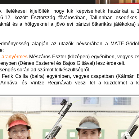
illetékesei kijelölték, hogy kik képviselhetik hazánkat a 
-12. között Észtország fővárosában, Tallinnban esedékes 
aknál és a hölgyeknél a jövő évi párizsi ötkarikás játékokra) 
eredményesség alapján az utazók névsorában a MATE-Gödö
e:
s aranyérmes
Mészáros Eszter (középen) egyéniben, vegyes c
senyben (Dénes Eszterrel és Bajos Gittával) lesz érdekelt.
rsengés során ad számot felkészültségről.
 Ferik Csilla (balra) egyéniben, vegyes csapatban (Kálmán Bá
h Annával és Vintze Reginával) veszi fel a küzdelmet a k