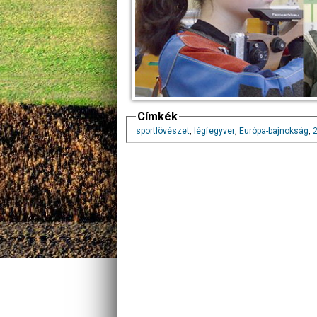
Címkék
sportlövészet
,
légfegyver
,
Európa-bajnokság
,