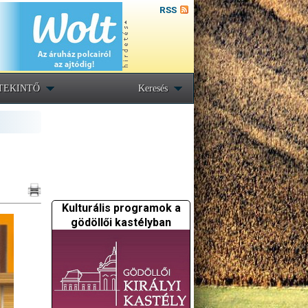
RSS
TEKINTŐ
Keresés
Kulturális programok a
gödöllői kastélyban