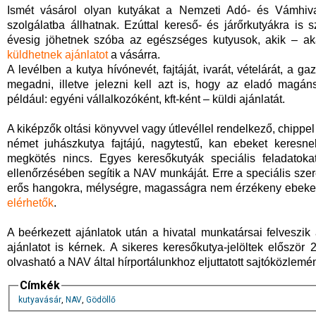
Ismét vásárol olyan kutyákat a Nemzeti Adó- és Vámhiv
szolgálatba állhatnak. Ezúttal kereső- és járőrkutyákra i
évesig jöhetnek szóba az egészséges kutyusok, akik – aká
küldhetnek ajánlatot
a vásárra.
A levélben a kutya hívónevét, fajtáját, ivarát, vételárát, a g
megadni, illetve jelezni kell azt is, hogy az eladó magá
például: egyéni vállalkozóként, kft-ként – küldi ajánlatát.
A kiképzők oltási könyvvel vagy útlevéllel rendelkező, chippel
német juhászkutya fajtájú, nagytestű, kan ebeket keresnek
megkötés nincs. Egyes keresőkutyák speciális feladatokat
ellenőrzésében segítik a NAV munkáját. Erre a speciális szer
erős hangokra, mélységre, magasságra nem érzékeny ebeket 
elérhetők
.
A beérkezett ajánlatok után a hivatal munkatársai felveszik 
ajánlatot is kérnek. A sikeres keresőkutya-jelöltek előszö
olvasható a NAV által hírportálunkhoz eljuttatott sajtóközlem
Címkék
kutyavásár
,
NAV
,
Gödöllő