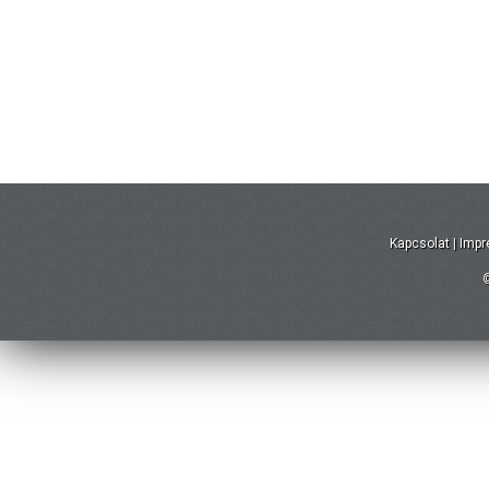
Kapcsolat
|
Imp
©