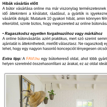
Hibák vásárlás előtt
A bútor vásárlása online ma már viszonylag természetesnek 
idő áttekinteni a kínálatot, ráadásul, a gyártók is igyeke
vásárlók dolgát. Mutatunk 10 gyakori hibát, amin könnyen fé
elkerülöd, szinte biztos, hogy megszereted az online bútorvásá
• Ragaszkodsz egyetlen forgalmazóhoz vagy márkához
A online bútorvásárlás azért praktikus, mert szó szerint sem
ajánlatát is áttekinthetedi, mielőtt választasz. Ne ragaszkod
lehet, hogy egy nagyon hasonló koncepciót lényegesen olc
Extra tipp:
A
FAVI.hu
egy bútorkereső oldal, ahol több gyár
helyen szeretnéd összehasonlítani az árakat, ez az oldal ideá