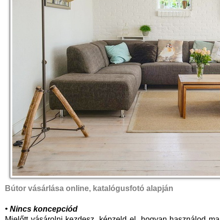
Bútor vásárlása online, katalógusfotó alapján
• Nincs koncepciód
Mielőtt vásárolni kezdesz, képzeld el, hogyan használod ma