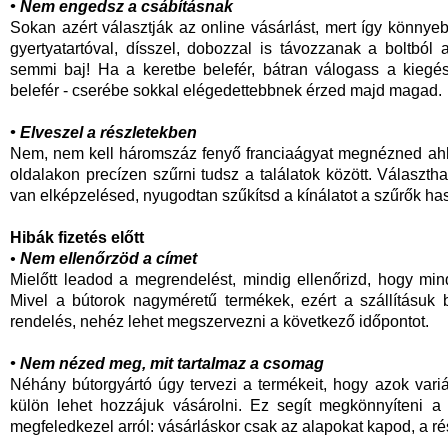
• Nem engedsz a csábításnak
Sokan azért választják az online vásárlást, mert így könny
gyertyatartóval, dísszel, dobozzal is távozzanak a boltból 
semmi baj! Ha a keretbe belefér, bátran válogass a kiegé
belefér - cserébe sokkal elégedettebbnek érzed majd magad.
• Elveszel a részletekben
Nem, nem kell háromszáz fenyő franciaágyat megnézned ahho
oldalakon precízen szűrni tudsz a találatok között. Választha
van elképzelésed, nyugodtan szűkítsd a kínálatot a szűrők ha
Hibák fizetés előtt
•
Nem ellenőrzöd a címet
Mielőtt leadod a megrendelést, mindig ellenőrizd, hogy min
Mivel a bútorok nagyméretű termékek, ezért a szállításuk 
rendelés, nehéz lehet megszervezni a következő időpontot.
• Nem nézed meg, mit tartalmaz a csomag
Néhány bútorgyártó úgy tervezi a termékeit, hogy azok variál
külön lehet hozzájuk vásárolni. Ez segít megkönnyíteni a 
megfeledkezel arról: vásárláskor csak az alapokat kapod, a ré