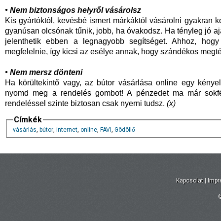
• Nem biztonságos helyről vásárolsz
Kis gyártóktól, kevésbé ismert márkáktól vásárolni gyakran k
gyanúsan olcsónak tűnik, jobb, ha óvakodsz. Ha tényleg jó ajá
jelenthetik ebben a legnagyobb segítséget. Ahhoz, hogy 
megfelelnie, így kicsi az esélye annak, hogy szándékos megté
• Nem mersz dönteni
Ha körültekintő vagy, az bútor vásárlása online egy kény
nyomd meg a rendelés gombot! A pénzedet ma már sokfél
rendeléssel szinte biztosan csak nyerni tudsz.
(x)
Címkék
vásárlás
,
bútor
,
internet
,
online
,
FAVI
,
Gödöllő
Kapcsolat
|
Imp
©