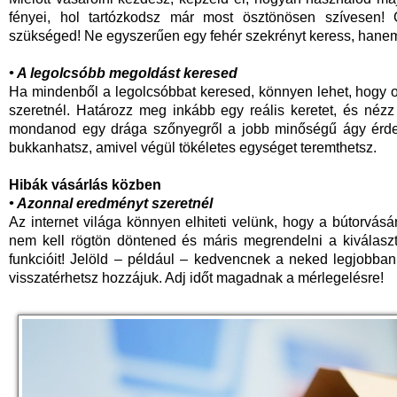
fényei, hol tartózkodsz már most ösztönösen szívesen! G
szükséged! Ne egyszerűen egy fehér szekrényt keress, hanem
• A legolcsóbb megoldást keresed
Ha mindenből a legolcsóbbat keresed, könnyen lehet, hogy 
szeretnél. Határozz meg inkább egy reális keretet, és nézz
mondanod egy drága szőnyegről a jobb minőségű ágy érde
bukkanhatsz, amivel végül tökéletes egységet teremthetsz.
Hibák vásárlás közben
• Azonnal eredményt szeretnél
Az internet világa könnyen elhiteti velünk, hogy a bútorvásá
nem kell rögtön döntened és máris megrendelni a kiválaszt
funkcióit! Jelöld – például – kedvencnek a neked legjobban
visszatérhetsz hozzájuk. Adj időt magadnak a mérlegelésre!