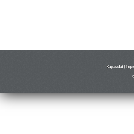
Kapcsolat
|
Imp
©