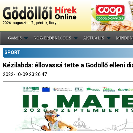
2026. augusztus 7., péntek, Ibolya
Gödöllő
KÖZ-ÉRDEKLŐDÉS
AKTUÁLIS
MINDEN
SPORT
Kézilabda: éllovassá tette a Gödöllő elleni d
2022-10-09 23:26:47