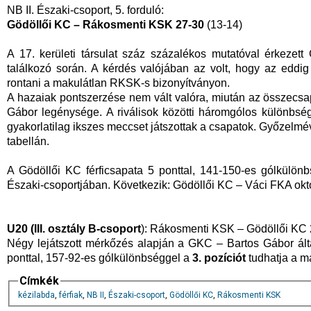
NB II. Északi-csoport, 5. forduló:
Gödöllői KC – Rákosmenti KSK 27-30
(13-14)
A 17. kerületi társulat száz százalékos mutatóval érkezet
találkozó során. A kérdés valójában az volt, hogy az eddig
rontani a makulátlan RKSK-s bizonyítványon.
A hazaiak pontszerzése nem vált valóra, miután az összecs
Gábor legénysége. A riválisok közötti háromgólos különbség 
gyakorlatilag ikszes meccset játszottak a csapatok. Győzelmé
tabellán.
A Gödöllői KC férficsapata 5 ponttal, 141-150-es gólkülön
Északi-csoportjában. Következik: Gödöllői KC – Váci FKA októ
U20 (III. osztály B-csoport
): Rákosmenti KSK – Gödöllői KC 
Négy lejátszott mérkőzés alapján a GKC – Bartos Gábor álta
ponttal, 157-92-es gólkülönbséggel a
3. pozíciót
tudhatja a m
Címkék
kézilabda
,
férfiak
,
NB II
,
Északi-csoport
,
Gödöllői KC
,
Rákosmenti KSK