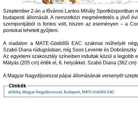
Szeptember 2-án a fővárosi Lantos Mihály Sportközpontban r
budapesti állomását. A nemzetközi megmérettetés a jövő évi 
szempontjából is fontos volt, hiszen az eseményen – a Con
pontokat lehetett gyűjteni.
A viadalon a MATE-Gödöllői EAC szakmai műhelyét négy
Szabó Diana rúdugrásban, míg Soos Levente és Dobránszky La
Az egyetemi szakosztály színeiben indultak közül a legjobb
Mátyás (205 cm) érték el, 6. helyükkel. Szabó Diana (362 cm)
A Magyar Nagydíjsorozat pápai állomásának versenyét szepte
Címkék
atlétika
,
Magyar Nagydíjsorozat
,
Budapest
,
MATE-Gödöllői EAC