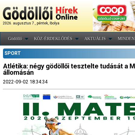
2026. augusztus 7., péntek, Ibolya
Gödöllő
KÖZ-ÉRDEKLŐDÉS
AKTUÁLIS
MINDEN
SPORT
Atlétika: négy gödöllői tesztelte tudását a
állomásán
2022-09-02 18:34:34