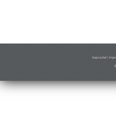
Kapcsolat
|
Imp
©