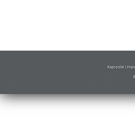
Kapcsolat
|
Imp
©