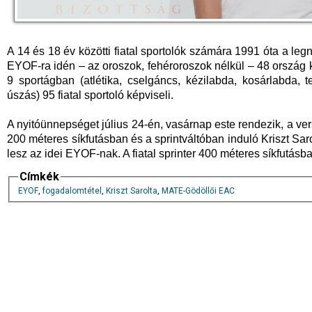
A 14 és 18 év közötti fiatal sportolók számára 1991 óta a l
EYOF-ra idén – az oroszok, fehéroroszok nélkül – 48 ország 
9 sportágban (atlétika, cselgáncs, kézilabda, kosárlabda, te
úszás) 95 fiatal sportoló képviseli.
A nyitóünnepséget július 24-én, vasárnap este rendezik, a v
200 méteres síkfutásban és a sprintváltóban induló Kriszt Saro
lesz az idei EYOF-nak. A fiatal sprinter 400 méteres síkfutásba
Címkék
EYOF
,
fogadalomtétel
,
Kriszt Sarolta
,
MATE-Gödöllői EAC