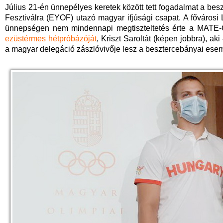
Július 21-én ünnepélyes keretek között tett fogadalmat a besz
Fesztiválra (EYOF) utazó magyar ifjúsági csapat. A főváros
ünnepségen nem mindennapi megtiszteltetés érte a MATE-
ezüstérmes hétpróbázóját
, Kriszt Saroltát (képen jobbra), a
a magyar delegáció zászlóvivője lesz a besztercebányai ese