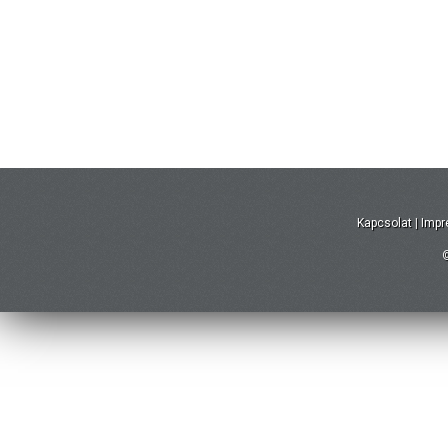
Kapcsolat
|
Imp
©