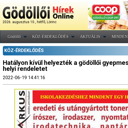
2026. augusztus 10., hétfõ, Lörinc
Gödöllő
KÖZ-ÉRDEKLŐDÉS
AKTUÁLIS
MINDEN
KÖZ-ÉRDEKLŐDÉS
Hatályon kívül helyezték a gödöllői gyepme
helyi rendeletet
2022-06-19 14:41:16