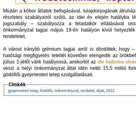
Miután a kóbor állatok befogásával, tulajdonjogának átruhá
részletes szabályairól szóló, az idei év elején hatályba
jogszabály – szabályozza a feladatkör ellátásával öss
önkormányzat tagjai május 19-én hatályon kívül helyezték
rendeletet.
A várost irányító grémium tagjai arról is döntöttek, hog
hatósági megfigyelés leteltét követően elengedik az örökbe
július 1-jétől válik hatályossá, amikortól az
ide kattintva olva
veszi a helyi önkormányzat által idén nettó 15,5 millió fori
gödöllői gyepmesteri telep szolgáltatásait.
Címkék
gyepmesteri telep
,
Gödöllő
,
önkormányzat
,
rendelet
,
díjak
,
2022