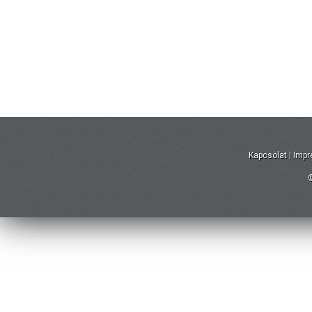
Kapcsolat
|
Imp
©