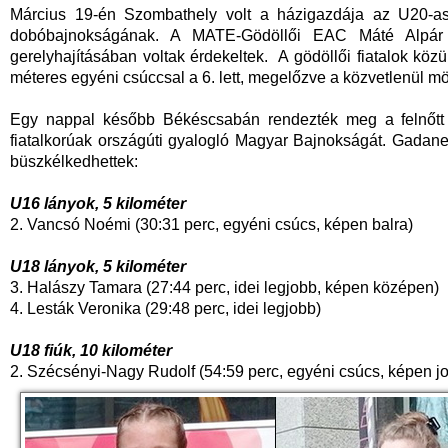
Március 19-én Szombathely volt a házigazdája az U20-as (j
dobóbajnokságának. A MATE-Gödöllői EAC Máté Alpár ált
gerelyhajításában voltak érdekeltek. A gödöllői fiatalok kö
méteres egyéni csúccsal a 6. lett, megelőzve a közvetlenül mö
Egy nappal később Békéscsabán rendezték meg a felnőtt 
fiatalkorúak országúti gyalogló Magyar Bajnokságát. Gadan
büszkélkedhettek:
U16 lányok, 5 kilométer
2. Vancsó Noémi (30:31 perc, egyéni csúcs, képen balra)
U18 lányok, 5 kilométer
3. Halászy Tamara (27:44 perc, idei legjobb, képen középen)
4. Lesták Veronika (29:48 perc, idei legjobb)
U18 fiúk, 10 kilométer
2. Szécsényi-Nagy Rudolf (54:59 perc, egyéni csúcs, képen j