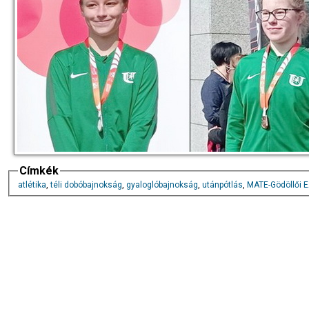
Címkék
atlétika
,
téli dobóbajnokság
,
gyaloglóbajnokság
,
utánpótlás
,
MATE-Gödöllői 