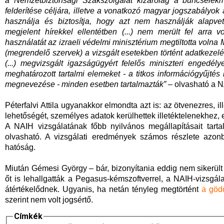
a Nemzetbiztonsági Szakszolgálat kizárólag a bűncsele
felderítése céljára, illetve a vonatkozó magyar jogszabályok 
használja és biztosítja, hogy azt nem használják alapvet
megjelent hírekkel ellentétben (...) nem merült fel arra 
használatát az izraeli védelmi minisztérium megtiltotta voln
(megrendelő szervek) a vizsgált esetekben történt adatkezelés
(...) megvizsgált igazságügyért felelős miniszteri engedé
meghatározott tartalmi elemeket - a titkos információgyűjtés 
megnevezése - minden esetben tartalmazták”
– olvasható a N
Péterfalvi Attila ugyanakkor elmondta azt is: az ötvenezres, i
lehetőségét, személyes adatok kerülhettek illetéktelenekhez, e
A NAIH vizsgálatának főbb nyilvános megállapításait tarta
olvasható. A vizsgálati eredmények számos részlete azonba
hatóság.
Miután Gémesi György – bár, bizonyítania eddig nem sikerült 
őt is lehallgatták a Pegasus-kémszoftverrel, a NAIH-vizsg
átértékelődnek. Ugyanis, ha netán tényleg megtörtént
a gödö
szerint nem volt jogsértő.
Címkék