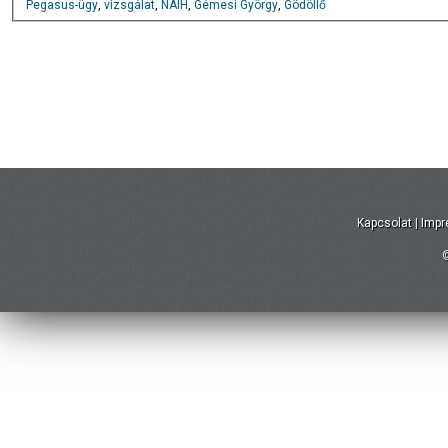
Pegasus-ügy
,
vizsgálat
,
NAIH
,
Gémesi György
,
Gödöllő
Kapcsolat
|
Imp
©