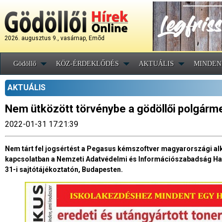
2026. augusztus 9., vasárnap, Emõd
Gödöllő
KÖZ-ÉRDEKLŐDÉS
AKTUÁLIS
MINDEN
AKTUÁLIS
Nem ütközött törvénybe a gödöllői polgármes
2022-01-31 17:21:39
Nem tárt fel jogsértést a Pegasus kémszoftver magyarországi alk
kapcsolatban a Nemzeti Adatvédelmi és Információszabadság Ható
31-i sajtótájékoztatón, Budapesten.