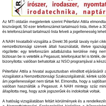
Az MTI oldalán megjelentek szerint Péterfalvi Attila elmon
kiszivárgott, 50 ezer telefonszámot tartalmazó lista, illetve 
és telefonszámait tartalmazó lista felveti a jogellenesség lehet
A NAIH hivatalból vizsgálta a Direkt 36 portál tavaly nyári c
nemzetbiztonsági szervek általi használatát, illetve igazs
rögzítette: egy telefonszám adatbázisba kerülése még nem 
biztosan be is vetették a Pegasust, telefonjukat fel is törték,
bizonyította: valóban behatoltak az NSO programjával a kész
Péterfalvi Attila a hivatal augusztusban elindított eljárásáró
vizsgálatot a Nemzetbiztonsági Szakszolgálatnál, kértek szób
ám jogellenességet nem tártak fel. Elmondta, hogy a sajtóban 
valóban használták a Pegasust. A NAIH mintegy száz minis
állapította meg, hogy azok jogszerűek és indokoltak voltak.
A hatóság vizsgálatában feltárt körülmények és a rendelkezés