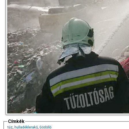
Címkék
tűz
,
hulladéklerakó
,
Gödöllő