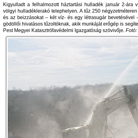
Kigyulladt a felhalmozott háztartási hulladék január 2-ára v
völgyi hulladéklerakó telephelyen. A tűz 250 négyzetméteren 
és az beizzásokat – két víz- és egy létrasugár bevetésével –
gödöllői hivatásos tűzoltóknak, akik munkáját erőgép is segítet
Pest Megyei Katasztrófavédelmi Igazgatóság szóvivője.
Fotó: