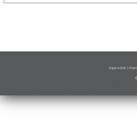
Kapcsolat
|
Imp
©