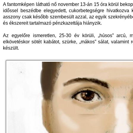
A fantomképen látható nő november 13-án 15 óra körül bekopog
időssel beszédbe elegyedett, cukorbetegségre hivatkozva k
asszony csak később szembesült azzal, az egyik szekrényében 
és ékszereit tartalmazó pénzkazettája hiányzik.
Az egyelőre ismeretlen, 25-30 év körüli, „húsos” arcú, m
elkövetéskor sötét kabátot, szürke, „mákos” sálat, valamint 
készült.