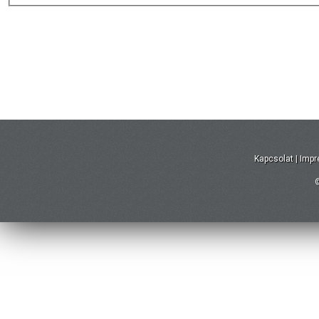
Kapcsolat
|
Imp
©