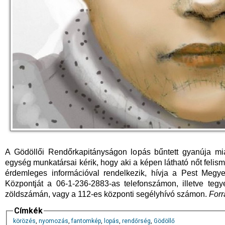
A Gödöllői Rendőrkapitányságon lopás bűntett gyanúja mi
egység munkatársai kérik, hogy aki a képen látható nőt felism
érdemleges információval rendelkezik, hívja a Pest Megye
Központját a 06-1-236-2883-as telefonszámon, illetve tegy
zöldszámán, vagy a 112-es központi segélyhívó számon.
Forr
Címkék
körözés
,
nyomozás
,
fantomkép
,
lopás
,
rendőrség
,
Gödöllő