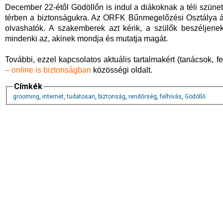
December 22-étől Gödöllőn is indul a diákoknak a téli szünet.
térben a biztonságukra. Az ORFK Bűnmegelőzési Osztálya ált
olvashatók. A szakemberek azt kérik, a szülők beszéljene
mindenki az, akinek mondja és mutatja magát.
További, ezzel kapcsolatos aktuális tartalmakért (tanácsok, 
– online is biztonságban
közösségi oldalt.
Címkék
grooming
,
internet
,
tudatosan
,
biztonság
,
rendőrség
,
felhívás
,
Gödöllő