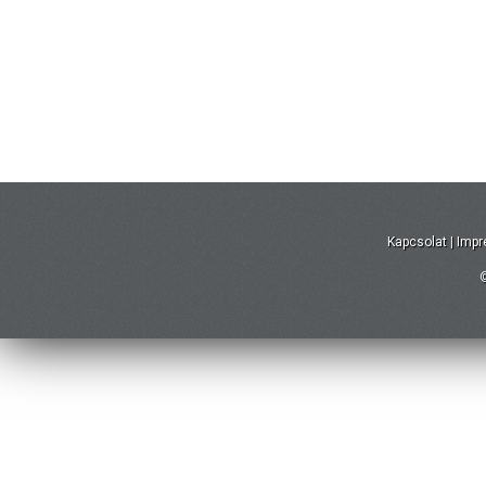
Kapcsolat
|
Imp
©