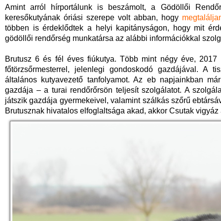
Amint arról hírportálunk is beszámolt, a Gödöllői Rendő
keresőkutyának óriási szerepe volt abban, hogy
megtalálja
többen is érdeklődtek a helyi kapitányságon, hogy mit érd
gödöllői rendőrség munkatársa az alábbi információkkal szolgá
Brutusz 6 és fél éves fiúkutya. Több mint négy éve, 2017 
főtörzsőrmesterrel, jelenlegi gondoskodó gazdájával. A ti
általános kutyavezető tanfolyamot. Az eb napjainkban má
gazdája – a turai rendőrőrsön teljesít szolgálatot. A szolgála
játszik gazdája gyermekeivel, valamint szálkás szőrű ebtársá
Brutusznak hivatalos elfoglaltsága akad, akkor Csutak vigyáz 