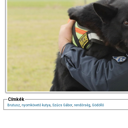
Címkék
Brutusz
,
nyomkövető kutya
,
Szűcs Gábor
,
rendőrség
,
Gödöllő