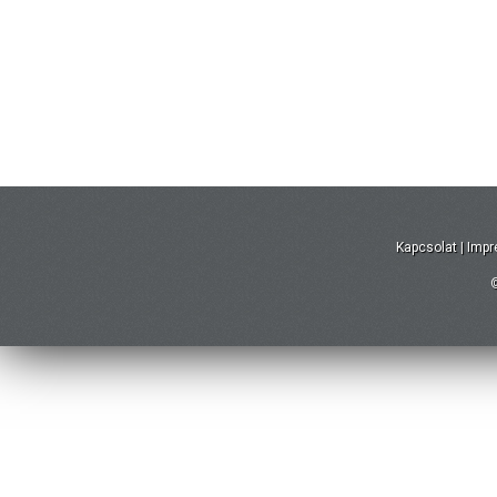
Kapcsolat
|
Imp
©