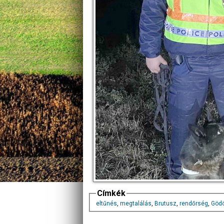
Címkék
eltűnés
,
megtalálás
,
Brutusz
,
rendőrség
,
Gödö