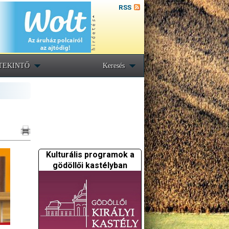
RSS
TEKINTŐ
Keresés
Kulturális programok a
gödöllői kastélyban