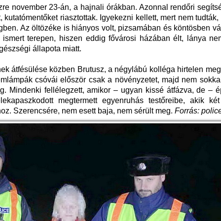
zre november 23-án, a hajnali órákban. Azonnal rendőri segítsé
, kutatómentőket riasztottak. Igyekezni kellett, mert nem tudták,
gben. Az öltözéke is hiányos volt, pizsamában és köntösben vá
smert terepen, hiszen eddig fővárosi házában élt, lánya ne
észségi állapota miatt.
nek átfésülése közben Brutusz, a négylábú kolléga hirtelen meg
lemlámpák csóvái először csak a növényzetet, majd nem sokka
eg. Mindenki fellélegzett, amikor – ugyan kissé átfázva, de –
lekapaszkodott megtermett egyenruhás testőreibe, akik két 
hoz. Szerencsére, nem esett baja, nem sérült meg.
Forrás: polic