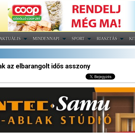
AKTUÁLIS
MINDENNAPI
SPORT
RIASZTÁS
KI
k az elbarangolt idős asszony