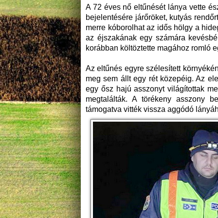
A 72 éves nő eltűnését lánya vette és
bejelentésére járőröket, kutyás rendőrt
merre kóborolhat az idős hölgy a hide
az éjszakának egy számára kevésbé i
korábban költöztette magához romló eg
Az eltűnés egyre szélesített környéké
meg sem állt egy rét közepéig. Az e
egy ősz hajú asszonyt világítottak m
megtalálták. A törékeny asszony be
támogatva vitték vissza aggódó lányá