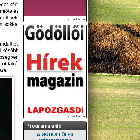
get kért,
 mióta és
gott neki
m sokkal
indult és
l később
 épségben
oldalról
e.hu
Programajánló
A GÖDÖLLŐI ÉS