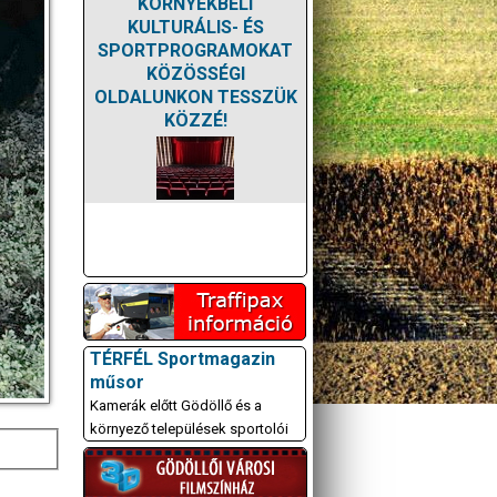
KÖRNYÉKBELI
KULTURÁLIS- ÉS
SPORTPROGRAMOKAT
KÖZÖSSÉGI
OLDALUNKON TESSZÜK
KÖZZÉ!
TÉRFÉL Sportmagazin
műsor
Kamerák előtt Gödöllő és a
környező települések sportolói