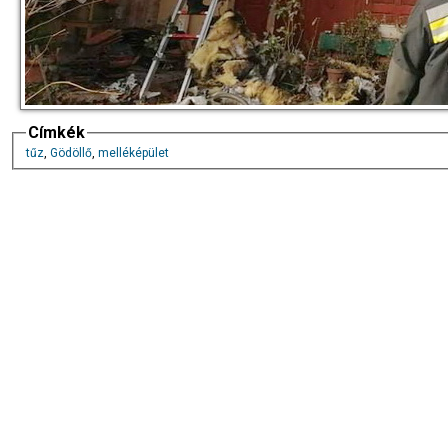
Címkék
tűz
,
Gödöllő
,
melléképület