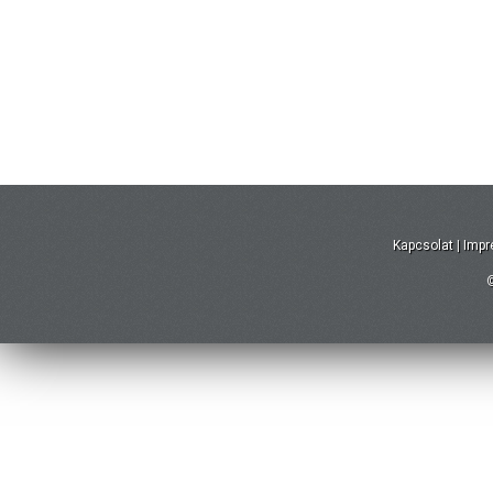
Kapcsolat
|
Imp
©