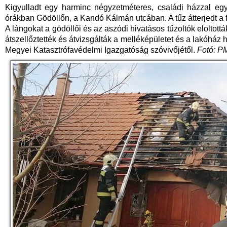
Kigyulladt egy harminc négyzetméteres, családi házzal egy
órákban Gödöllőn, a Kandó Kálmán utcában. A tűz átterjedt a f
A lángokat a gödöllői és az aszódi hivatásos tűzoltók eloltot
átszellőztették és átvizsgálták a melléképületet és a lakóház 
Megyei Katasztrófavédelmi Igazgatóság szóvivőjétől.
Fotó: P