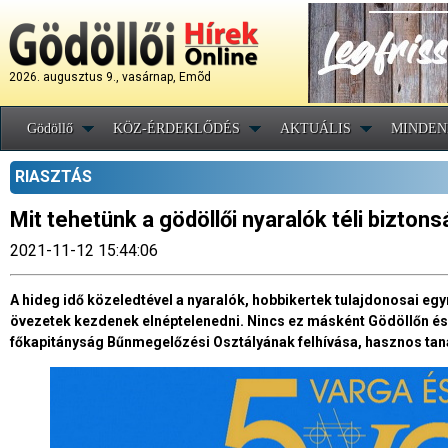
2026. augusztus 9., vasárnap, Emõd
Gödöllő
KÖZ-ÉRDEKLŐDÉS
AKTUÁLIS
MINDEN
RIASZTÁS
Mit tehetünk a gödöllői nyaralók téli bizton
2021-11-12 15:44:06
A hideg idő közeledtével a nyaralók, hobbikertek tulajdonosai egy
övezetek kezdenek elnéptelenedni. Nincs ez másként Gödöllőn é
főkapitányság Bűnmegelőzési Osztályának felhívása, hasznos tan