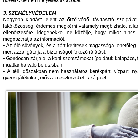
növelik, de nem helyettesítik azokat!
3. SZEMÉLYVÉDELEM
Nagyobb kiadást jelent az őrző-védő, távriasztó szolgál
lakóközösség, érdemes megkérni valamely megbízható, álland
ellenőrzésére. Idegenekkel ne közölje, hogy mikor nincs
megoszthatja az információt.
• Az élő sövények, és a zárt kerítések magassága lehetőle
mert azzal gátolja a biztonságot fokozó rálátást.
• Gondosan zárja el a kerti szerszámokat (például: kalapács, f
ingatlanba való bejutásban!
• A téli időszakban nem használatos kerékpárt, vízparti ny
gyerekjátékokat, műszaki eszközöket is zárja el!