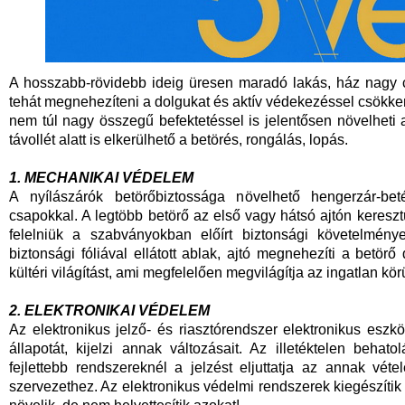
A hosszabb-rövidebb ideig üresen maradó lakás, ház nagy c
tehát megnehezíteni a dolgukat és aktív védekezéssel csökken
nem túl nagy összegű befektetéssel is jelentősen növelheti a
távollét alatt is elkerülhető a betörés, rongálás, lopás.
1. MECHANIKAI VÉDELEM
A nyílászárók betörőbiztossága növelhető hengerzár-betét
csapokkal. A legtöbb betörő az első vagy hátsó ajtón kereszt
felelniük a szabványokban előírt biztonsági követelménye
biztonsági fóliával ellátott ablak, ajtó megnehezíti a betörő
kültéri világítást, ami megfelelően megvilágítja az ingatlan körü
2. ELEKTRONIKAI VÉDELEM
Az elektronikus jelző- és riasztórendszer elektronikus eszkö
állapotát, kijelzi annak változásait. Az illetéktelen behato
fejlettebb rendszereknél a jelzést eljuttatja az annak vét
szervezethez. Az elektronikus védelmi rendszerek kiegészíti