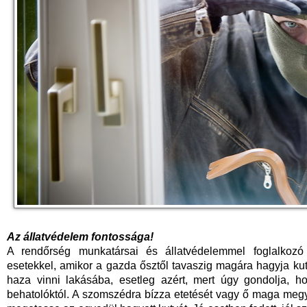
Az állatvédelem fontossága!
A rendőrség munkatársai és állatvédelemmel foglalkozó
esetekkel, amikor a gazda ősztől tavaszig magára hagyja kut
haza vinni lakásába, esetleg azért, mert úgy gondolja, ho
behatolóktól. A szomszédra bízza etetését vagy ő maga megy