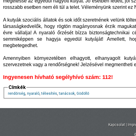
megetesse az egyedül hagyott kutyát. Jó esetben fedett, jól szi
rosszabb esetben nem éli túl a telet. Véleményünk szerint e
A kutyák szociális állatok és sok időt szeretnének velünk tölten
társaságkedvelők, hogy rögtön magányosnak érzik magukat, 
évre vállalja! A nyaraló őrzését bízza biztonságtechnikai
semmiképpen se hagyja egyedül kutyáját! Amellett, ho
megbetegedhet.
Amennyiben környezetében elhagyott, elhanyagolt kutyá
szervezetnek vagy a rendőrségnek! Jelzésével megmentheti egy 
Ingyenesen hívható segélyhívó szám:
112!
Címkék
rendőrség
,
nyaraló
,
téliesítés
,
tanácsok
,
Gödöllő
Kapcsolat
|
Imp
©