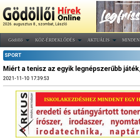
2026. augusztus 8., szombat, László
Gödöllő
KÖZ-ÉRDEKLŐDÉS
AKTUÁLIS
MINDEN
SPORT
Miért a tenisz az egyik legnépszerűbb játék
2021-11-10 17:39:53