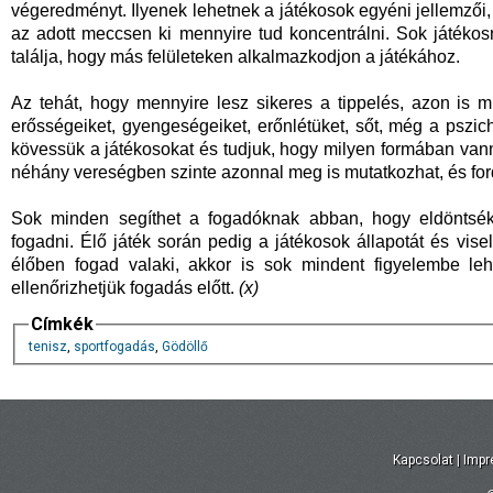
végeredményt. Ilyenek lehetnek a játékosok egyéni jellemzői,
az adott meccsen ki mennyire tud koncentrálni. Sok játéko
találja, hogy más felületeken alkalmazkodjon a játékához.
Az tehát, hogy mennyire lesz sikeres a tippelés, azon is m
erősségeiket, gyengeségeiket, erőnlétüket, sőt, még a pszic
kövessük a játékosokat és tudjuk, hogy milyen formában van
néhány vereségben szinte azonnal meg is mutatkozhat, és ford
Sok minden segíthet a fogadóknak abban, hogy eldöntsé
fogadni. Élő játék során pedig a játékosok állapotát és vise
élőben fogad valaki, akkor is sok mindent figyelembe lehe
ellenőrizhetjük fogadás előtt.
(x)
Címkék
tenisz
,
sportfogadás
,
Gödöllő
Kapcsolat
|
Imp