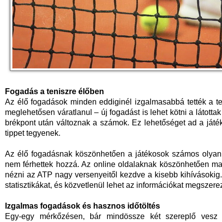
Fogadás a teniszre élőben
Az élő fogadások minden eddiginél izgalmasabbá tették a te
meglehetősen váratlanul – új fogadást is lehet kötni a látot
brékpont után változnak a számok. Ez lehetőséget ad a ját
tippet tegyenek.
Az élő fogadásnak köszönhetően a játékosok számos olyan
nem férhettek hozzá. Az online oldalaknak köszönhetően ma
nézni az ATP nagy versenyeitől kezdve a kisebb kihívásokig.
statisztikákat, és közvetlenül lehet az információkat megszere
Izgalmas fogadások és hasznos időtöltés
Egy-egy mérkőzésen, bár mindössze két szereplő vesz 