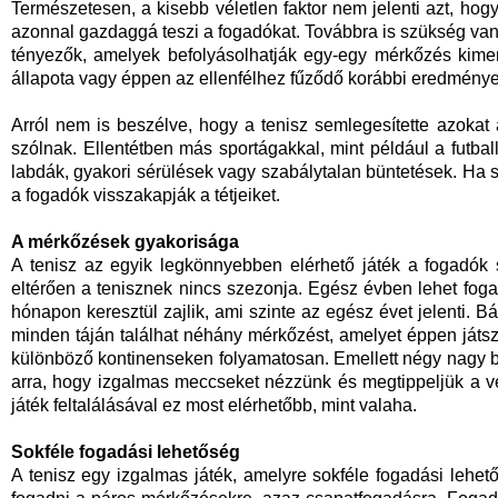
Természetesen, a kisebb véletlen faktor nem jelenti azt, hog
azonnal gazdaggá teszi a fogadókat. Továbbra is szükség va
tényezők, amelyek befolyásolhatják egy-egy mérkőzés kimenet
állapota vagy éppen az ellenfélhez fűződő korábbi eredménye
Arról nem is beszélve, hogy a tenisz semlegesítette azokat
szólnak. Ellentétben más sportágakkal, mint például a futba
labdák, gyakori sérülések vagy szabálytalan büntetések. Ha sé
a fogadók visszakapják a tétjeiket.
A mérkőzések gyakorisága
A tenisz az egyik legkönnyebben elérhető játék a fogadók
eltérően a tenisznek nincs szezonja. Egész évben lehet fog
hónapon keresztül zajlik, ami szinte az egész évet jelenti. Bá
minden táján találhat néhány mérkőzést, amelyet éppen játs
különböző kontinenseken folyamatosan. Emellett négy nagy b
arra, hogy izgalmas meccseket nézzünk és megtippeljük a v
játék feltalálásával ez most elérhetőbb, mint valaha.
Sokféle fogadási lehetőség
A tenisz egy izgalmas játék, amelyre sokféle fogadási lehető