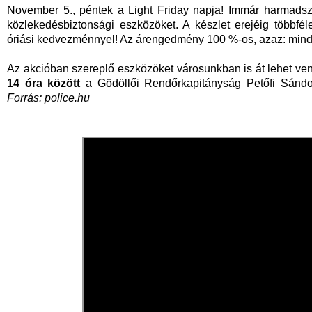
November 5., péntek a Light Friday napja! Immár harmadszo
közlekedésbiztonsági eszközöket. A készlet erejéig többfél
óriási kedvezménnyel! Az árengedmény 100 %-os, azaz: mind
Az akcióban szereplő eszközöket városunkban is át lehet v
14 óra között
a Gödöllői Rendőrkapitányság Petőfi Sándor 
Forrás: police.hu