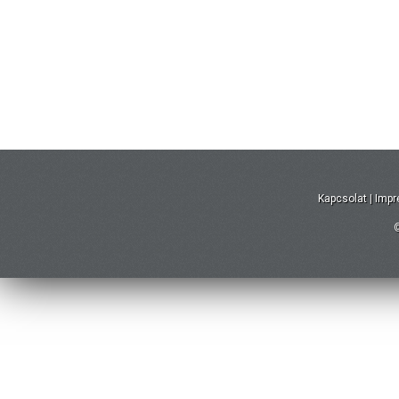
Kapcsolat
|
Imp
©