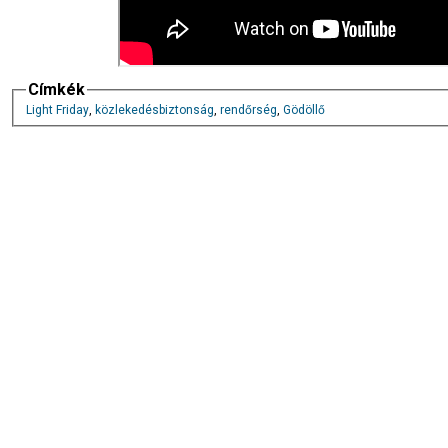
Címkék
Light Friday
,
közlekedésbiztonság
,
rendőrség
,
Gödöllő