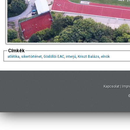
Címkék
atlétika
,
sikertörténet
,
Gödöllői EAC
,
interjú
,
Kriszt Balázs
,
elnök
Kapcsolat
|
Imp
©