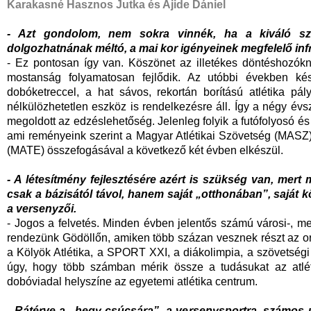
Karakasné Hasznos Jutka és Ajide Dániel
- Azt gondolom, nem sokra vinnék, ha a kiváló sz
dolgozhatnának méltó, a mai kor igényeinek megfelelő inf
- Ez pontosan így van. Köszönet az illetékes döntéshozók
mostanság folyamatosan fejlődik. Az utóbbi években kés
dobóketreccel, a hat sávos, rekortán borítású atlétika pá
nélkülözhetetlen eszköz is rendelkezésre áll. Így a négy év
megoldott az edzéslehetőség. Jelenleg folyik a futófolyosó é
ami reményeink szerint a Magyar Atlétikai Szövetség (MASZ
(MATE) összefogásával a következő két évben elkészül.
- A létesítmény fejlesztésére azért is szükség van, mer
csak a bázisától távol, hanem saját „otthonában”, saját 
a versenyzői.
- Jogos a felvetés. Minden évben jelentős számú városi-, megy
rendezünk Gödöllőn, amiken több százan vesznek részt az or
a Kölyök Atlétika, a SPORT XXI, a diákolimpia, a szövetségi 
úgy, hogy több számban mérik össze a tudásukat az atlét
dobóviadal helyszíne az egyetemi atlétika centrum.
- Rátérve a „hegy csúcsára”, a versenysportra, számos ut