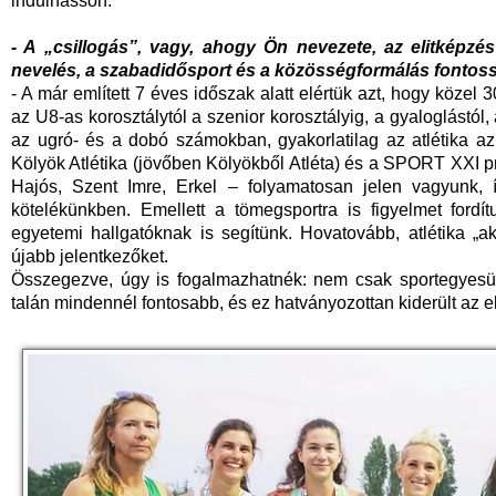
indulhasson.
- A „csillogás”, vagy, ahogy Ön nevezete, az elitképzés m
nevelés, a szabadidősport és a közösségformálás fontoss
- A már említett 7 éves időszak alatt elértük azt, hogy köze
az U8-as korosztálytól a szenior korosztályig, a gyaloglástól,
az ugró- és a dobó számokban, gyakorlatilag az atlétika a
Kölyök Atlétika (jövőben Kölyökből Atléta) és a SPORT XXI 
Hajós, Szent Imre, Erkel – folyamatosan jelen vagyunk,
kötelékünkben. Emellett a tömegsportra is figyelmet fordít
egyetemi hallgatóknak is segítünk. Hovatovább, atlétika „a
újabb jelentkezőket.
Összegezve, úgy is fogalmazhatnék: nem csak sportegyes
talán mindennél fontosabb, és ez hatványozottan kiderült az e