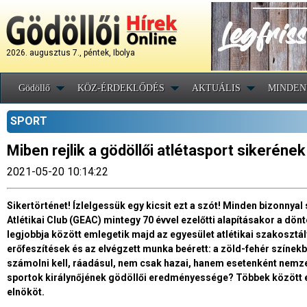
2026. augusztus 7., péntek, Ibolya
Gödöllő
KÖZ-ÉRDEKLŐDÉS
AKTUÁLIS
MINDEN
SPORT
Miben rejlik a gödöllői atlétasport sikerének
2021-05-20 10:14:22
Sikertörténet! Ízlelgessük egy kicsit ezt a szót! Minden bizonnyal
Atlétikai Club (GEAC) mintegy 70 évvel ezelőtti alapításakor a d
legjobbja között emlegetik majd az egyesület atlétikai szakosztál
erőfeszítések és az elvégzett munka beérett: a zöld-fehér színekb
számolni kell, ráadásul, nem csak hazai, hanem esetenként nemze
sportok királynőjének gödöllői eredményessége? Többek között err
elnököt.