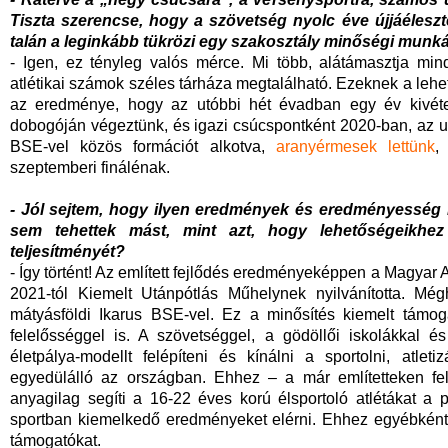
Tiszta szerencse, hogy a szövetség nyolc éve újjáéleszt
talán a leginkább tükrözi egy szakosztály minőségi munkáj
- Igen, ez tényleg valós mérce. Mi több, alátámasztja min
atlétikai számok széles tárháza megtalálható. Ezeknek a leh
az eredménye, hogy az utóbbi hét évadban egy év kivét
dobogóján végeztünk, és igazi csúcspontként 2020-ban, az u
BSE-vel közös formációt alkotva,
aranyérmesek lettünk
,
szeptemberi finálénak.
- Jól sejtem, hogy ilyen eredmények és eredményesség lá
sem tehettek mást, mint azt, hogy lehetőségeikhez
teljesítményét?
- Így történt! Az említett fejlődés eredményeképpen a Magyar 
2021-tól Kiemelt Utánpótlás Műhelynek nyilvánította. Mé
mátyásföldi Ikarus BSE-vel. Ez a minősítés kiemelt támoga
felelősséggel is. A szövetséggel, a gödöllői iskolákkal 
életpálya-modellt felépíteni és kínálni a sportolni, atle
egyedülálló az országban. Ehhez – a már említetteken felü
anyagilag segíti a 16-22 éves korú élsportoló atlétákat a
sportban kiemelkedő eredményeket elérni. Ehhez egyébként 
támogatókat.