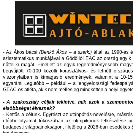
- Az Ákos bácsi
(Benkő Ákos – a szerk.)
által az 1990-es 
szisztematikus munkájával a Gödöllői EAC az ország egyik l
nőtte ki magát. Emellett az egyik legeredményesebb magya
begyűjtött 70-100 közötti korosztályos- és felnőtt ország
viszonylatban is kimagasló eredmények, valamint a 10-15 f
egyaránt. Legutóbb – például – a lengyelországi fedettpál
GEAC-os atléta, akik nem mellesleg mindketten a helyi egyete
- A szakosztály céljait tekintve, mik azok a szempon
elsőbbséget élveznek?
- Kettős a célunk. Egyrészt az utánpótlás-nevelésre, másrés
utóbbi folyamat fókuszában az olimpikonok felkészítése 
budapesti világbajnokságon, illetőleg a 2026-ban esedékes 