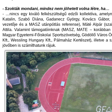
- Szokták mondani, mindez nem jöhetett volna létre, ha…
- …nincs egy kiváló felkészültségű edzői kollektíva, amel
Katalin, Szabó Diána, Gadanecz György, Kovács Gábor, 
vezetője és a MASZ utánpótlás referense), Máté Alpár (szak
Attila. Valamint támogatóinknak (MASZ, MATE – korábban 
Magyar Egyetemi-Főiskolai Sportszövetség, Gödöllő Város Ö
Kft., Wessling Hungary Kft., Pálmaház Kertészet), illetve a 
jövőben is számíthatunk rájuk.