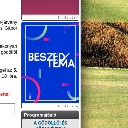
-járvány
tos Gábor
tékonyan
 gödöllői
ggel az
5.
 18 óra.
ette!
Programajánló
A GÖDÖLLŐI ÉS