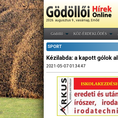
2026. augusztus 9., vasárnap, Emõd
Gödöllő
KÖZ-ÉRDEKLŐDÉS
SPORT
Kézilabda: a kapott gólok a
2021-05-07 01:34:47