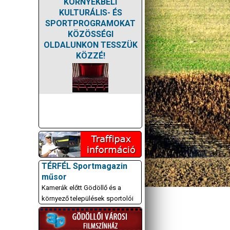
KÖRNYÉKBELI
KULTURÁLIS- ÉS
SPORTPROGRAMOKAT
KÖZÖSSÉGI
OLDALUNKON TESSZÜK
KÖZZÉ!
TÉRFÉL Sportmagazin
műsor
Kamerák előtt Gödöllő és a
környező települések sportolói