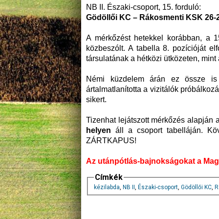
NB II. Északi-csoport, 15. forduló:
Gödöllői KC – Rákosmenti KSK 26-
A mérkőzést hetekkel korábban, a 15.
közbeszólt. A tabella 8. pozícióját 
társulatának a hétközi ütközeten, mint
Némi küzdelem árán ez össze is j
ártalmatlanította a vizitálók próbálkoz
sikert.
Tizenhat lejátszott mérkőzés alapján 
helyen
áll a csoport tabelláján. K
ZÁRTKAPUS!
Az utánpótlás-bajnokságokat a Magy
Címkék
kézilabda
,
NB II
,
Északi-csoport
,
Gödöllői KC
,
R