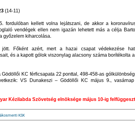
23
(14-11)
 fordulóban kellett volna lejátszani, de akkor a koronavírus
elfoglaló vendégek ellen nem igazán lehetett más a célja Bar
 a győzelem kiharcolása.
ött. Főként azért, mert a hazai csapat védekezése ha
ásait, és a kapott gólok viszonylag alacsony száma borítékolta a
a Gödöllői KC férficsapata 22 ponttal, 498-458-as gólkülönbsé
övetkezik: VS Dunakeszi – Gödöllői KC május 9., vasárnap
ar Kézilabda Szövetség elnöksége május 10-ig felfüggeszt
ákosmenti KSK