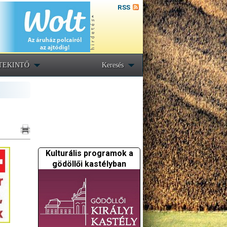
RSS
TEKINTŐ
Keresés
Kulturális programok a
gödöllői kastélyban