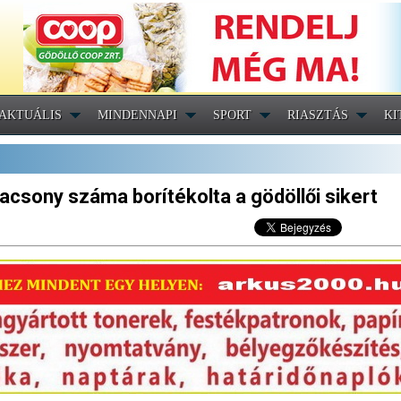
AKTUÁLIS
MINDENNAPI
SPORT
RIASZTÁS
KI
lacsony száma borítékolta a gödöllői sikert