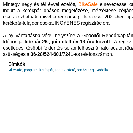
Mintegy négy és fél évvel ezelőtt,
BikeSafe
elnevezéssel or
indult a kerékpár-lopások megelőzése, mérséklése céljáb
csatlakozhatnak, mivel a rendőrség illetékesei 2021-ben újra
kerékpár-tulajdonosokat INGYENES regisztrációra.
A nyilvántartásba vétel helyszíne a Gödöllői Rendőrkapitány
Időpontja
február 26., péntek 9 és 13 óra között
. A regisz
esetleges későbbi felderítés során felhasználható adatot rög
szükséges a
06-28/524-601/7241
-es telefonszámon.
Címkék
BikeSafe
,
program
,
kerékpár
,
regisztráció
,
rendőrség
,
Gödöllő