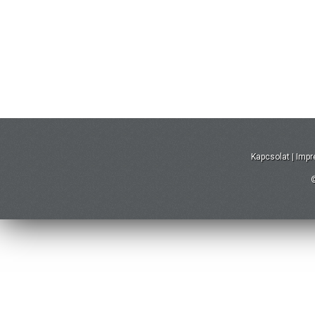
Kapcsolat
|
Imp
©