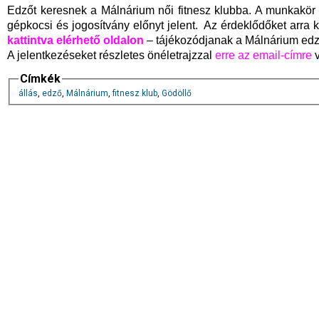
Edzőt keresnek a Málnárium női fitnesz klubba. A munkakör
gépkocsi és jogosítvány előnyt jelent. Az érdeklődőket arra k
kattintva elérhető oldalon
– tájékozódjanak a Málnárium ed
A jelentkezéseket részletes önéletrajzzal
erre az email-címre
v
Címkék
állás
,
edző
,
Málnárium
,
fitnesz klub
,
Gödöllő