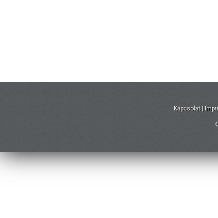
Kapcsolat
|
Imp
©