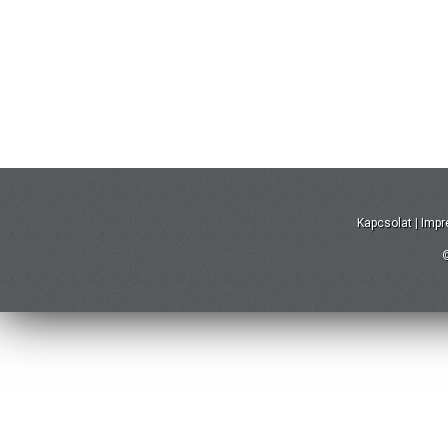
Kapcsolat
|
Imp
©