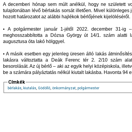
A decemberi hónap sem múlt anélkül, hogy ne született vo
tulajdonában lévő bérlakás sorsát illetően. Mivel különleg
hozott határozatot az alábbi hajlékok bérlőjének kijelöléséről.
• A polgármester január 1-jétől 2022. december 31-ig – 
meghosszabbította a Dózsa György út 14/1. szám alatti l
augusztusa óta lakó hölggyel.
• A másik esetben egy jelenleg üresen álló lakás átminősítés
lakásra változtatta a Deák Ferenc tér 2. 2/10 szám alat
besorolását. Az új bérlő – aki az egyik helyi középiskola, ille
be a számára pályáztatás nélkül kiutalt lakásba. Havonta 94 eze
Címkék
bérlakás
,
kiutalás
,
Gödöllő
,
önkormányzat
,
polgármester