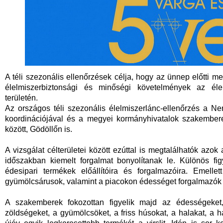
A téli szezonális ellenőrzések célja, hogy az ünnep előtti me
élelmiszerbiztonsági és minőségi követelmények az élel
területén.
Az országos téli szezonális élelmiszerlánc-ellenőrzés a Ne
koordinációjával és a megyei kormányhivatalok szakember
között, Gödöllőn is.
A vizsgálat célterületei között ezúttal is megtalálhatók azo
időszakban kiemelt forgalmat bonyolítanak le. Különös fi
édesipari termékek előállítóira és forgalmazóira. Emelle
gyümölcsárusok, valamint a piacokon édességet forgalmazók 
A szakemberek fokozottan figyelik majd az édességeket, 
zöldségeket, a gyümölcsöket, a friss húsokat, a halakat, a h