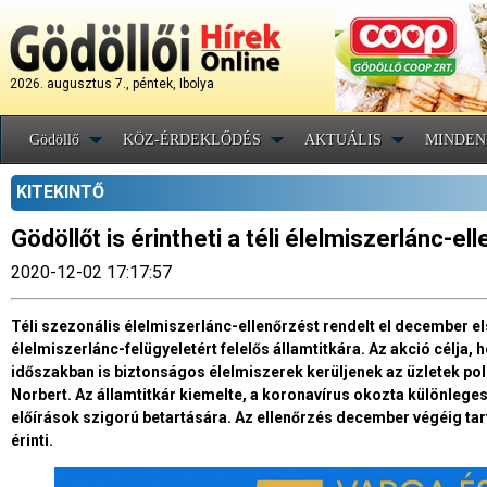
2026. augusztus 7., péntek, Ibolya
Gödöllő
KÖZ-ÉRDEKLŐDÉS
AKTUÁLIS
MINDEN
KITEKINTŐ
Gödöllőt is érintheti a téli élelmiszerlánc-el
2020-12-02 17:17:57
Téli szezonális élelmiszerlánc-ellenőrzést rendelt el december e
élelmiszerlánc-felügyeletért felelős államtitkára. Az akció célja
időszakban is biztonságos élelmiszerek kerüljenek az üzletek po
Norbert. Az államtitkár kiemelte, a koronavírus okozta különleges 
előírások szigorú betartására. Az ellenőrzés december végéig t
érinti.