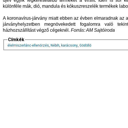
újév egyik legkeresettebb termékét a virslit. Idén is sor
különféle mák, dió, mandula és kókuszreszelék termékek labor
A koronavírus-járvány miatt ebben az évben elmaradnak az ad
járványhelyzetben megnövekedett fogalomra való tekint
házhozszállítást végző cégeknél.
Forrás: AM Sajtóiroda
Címkék
élelmiszerlánc-ellenőrzés
,
Nébih
,
karácsony
,
Gödöllő