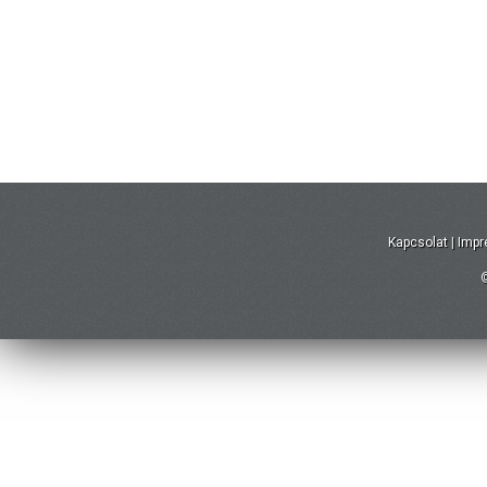
Kapcsolat
|
Imp
©