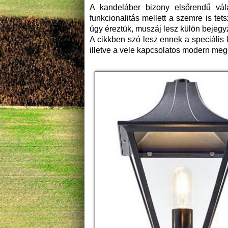
A kandeláber bizony elsőrendű vála
funkcionalitás mellett a szemre is t
úgy éreztük, muszáj lesz külön bejeg
A cikkben szó lesz ennek a speciális 
illetve a vele kapcsolatos modern mego