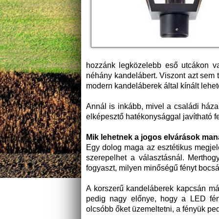
hozzánk legközelebb eső utcákon vagy
néhány kandelábert. Viszont azt sem t
modern kandeláberek által kínált lehe
Annál is inkább, mivel a családi ház
elképesztő hatékonysággal javítható f
Mik lehetnek a jogos elvárások ma
Egy dolog maga az esztétikus megjele
szerepelhet a választásnál. Mertho
fogyaszt, milyen minőségű fényt bocsát
A korszerű kandeláberek kapcsán má
pedig nagy előnye, hogy a LED fényf
olcsóbb őket üzemeltetni, a fényük 