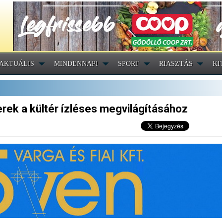
AKTUÁLIS
MINDENNAPI
SPORT
RIASZTÁS
KI
rek a kültér ízléses megvilágításához