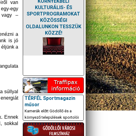
KÖRNYÉKBELI
iről van
KULTURÁLIS- ÉS
 egy-egy
SPORTPROGRAMOKAT
 vagy –
KÖZÖSSÉGI
OLDALUNKON TESSZÜK
KÖZZÉ!
benézni a
nk is jó
 éljünk a
hangulata
 súllyal
TÉRFÉL Sportmagazin
energiát
műsor
Kamerák előtt Gödöllő és a
k. Ennek
környező települések sportolói
, sokkal