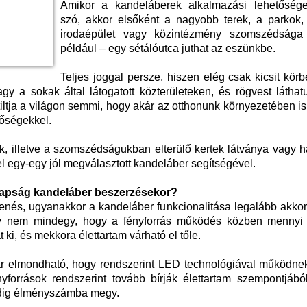
Amikor a kandeláberek alkalmazási lehetősége
szó, akkor elsőként a nagyobb terek, a parkok,
irodaépület vagy közintézmény szomszédsága
például – egy sétálóutca juthat az eszünkbe.
Teljes joggal persze, hiszen elég csak kicsit kör
 a sokak által látogatott közterületeken, és rögvest láthatu
iltja a világon semmi, hogy akár az otthonunk környezetében is
tőségekkel.
ak, illetve a szomszédságukban elterülő kertek látványa vagy 
el egy-egy jól megválasztott kandeláber segítségével.
napság kandeláber beszerzésekor?
nés, ugyanakkor a kandeláber funkcionalitása legalább akkora
gy nem mindegy, hogy a fényforrás működés közben mennyi 
 ki, és mekkora élettartam várható el tőle.
r elmondható, hogy rendszerint LED technológiával működne
orrások rendszerint tovább bírják élettartam szempontjából
pedig élményszámba megy.