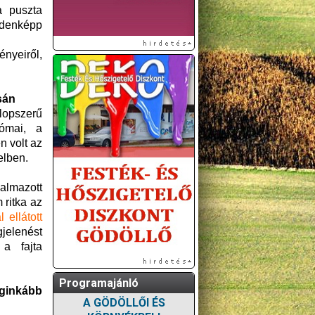
a puszta
indenképp
ényeiről,
sán
lopszerű
római, a
n volt az
elben.
kalmazott
 ritka az
 ellátott
jelenést
a fajta
Programajánló
ginkább
A GÖDÖLLŐI ÉS