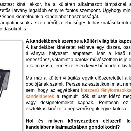
sztást kínál akkor, ha a kültéren alkalmazott lámpáknál 
etszetős látvány legalább ennyire fontos szempont. Úgyhogy m
yzésben kiemelnünk a kandeláber hasznosságát.
lámpatípusnak a szerepéről, a lehetséges felhasználási körülm
ldásokról is.
A kandeláberek szerepe a kültéri világítás kapc
A kandeláber kinézetét tekintve egy díszes, osz
állványra helyezett lámpatest. Már a késő 
reneszánsz, valamint a barokk művészetben is jele
alkalmazása, természetesen kevésbé modern kivit
Ma már a kültéri világítás egyik előszeretettel al
opciójának számít. Persze az esztétikum miatt nem
sem, hogy az egyébként
korszerű fényforrásokkal
kandeláberek
a régmúlt idők stílusát idéző meg
vagy designelemeket kapnak. Pontosan ez 
esztétikus kinézet a népszerűségük egyik kulcsa.
Hol és milyen környezetben célszerű le
kandeláber alkalmazásában gondolkodni?