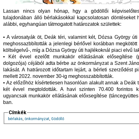
Lassan nincs olyan hónap, hgy a gödöllői képviselőtes
tulajdonában álló bérlakásokkal kapcsolatosan döntéseket
alábbi, egyhangúan tátmogatott határozatok születtek:
• A városatyák öt, Deák téri, valamint két, Dózsa György út
meghossazbbították a jelenlegi bérlővel korábban megkötött 
költségelvű-, míg a Dózsa György úti hajlékoknál piaci elvű lak
• Két évvel ezelőtt munkakör ellátásának elősegítése (po
dolgozója) céjából adta bérbe az önkormányzat a Szent Ján
lakását. A hatrározott időtartam lejárt, a bérleti szerződést 
mellett 2022. november 30-ig meghosszabbították.
• Az előzőhöz kísértetiesen hasonlóan alakult annak a Deák t
két évvel megtoldották. A havi szinten 70.400 forintos k
ugyancsak munkakör ellátásának előxsegítése (táncegyüttes 
ban.
Címkék
bérlakás
,
önkormányzat
,
Gödöllő