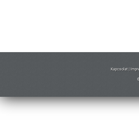
Kapcsolat
|
Imp
©