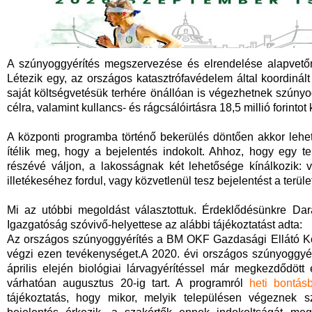
A szúnyoggyérítés megszervezése és elrendelése alapvetőn
Létezik egy, az országos katasztrófavédelem által koordiná
saját költségvetésük terhére önállóan is végezhetnek szúnyog
célra, valamint kullancs- és rágcsálóirtásra 18,5 millió forintot k
A központi programba történő bekerülés döntően akkor lehe
ítélik meg, hogy a bejelentés indokolt. Ahhoz, hogy egy t
részévé váljon, a lakosságnak két lehetősége kínálkozik: v
illetékeséhez fordul, vagy közvetlenül tesz bejelentést a terül
Mi az utóbbi megoldást választottuk. Érdeklődésünkre Da
Igazgatóság szóvivő-helyettese az alábbi tájékoztatást adta:
Az országos szúnyoggyérítés a BM OKF Gazdasági Ellátó Kö
végzi ezen tevékenységet.A 2020. évi országos szúnyoggy
április elején biológiai lárvagyérítéssel már megkezdődöt
várhatóan augusztus 20-ig tart. A programról
heti bontás
tájékoztatás, hogy mikor, melyik településen végeznek s