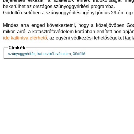
bejelentés érkezik, a szakértők ennek indokoltságát megv
bekerülhet az országos szúnyoggyérítési programba.
Gödöllő esetében a szúnyoggyérítési igényt június 29-én rögzí
Mindez arra enged következtetni, hogy a közeljövőben Göd
mikor, arról a katasztrófavédelem korábban említett honlapj
ide kattintva elérhető
, az egyéni védkezési lehetőségeket tagl
Címkék
szúnyoggyérítés
,
katasztrófavédelem
,
Gödöllő