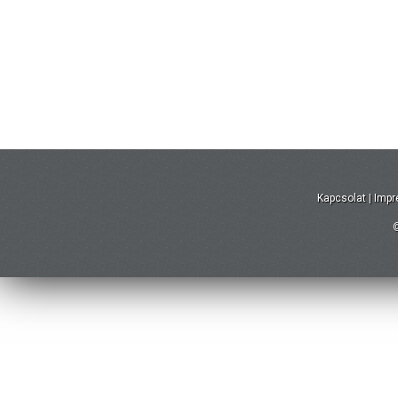
Kapcsolat
|
Imp
©