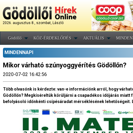
2026. augusztus 8., szombat, László
Gödöllő
KÖZ-ÉRDEKLŐDÉS
AKTUÁLIS
MINDEN
MINDENNAPI
Mikor várható szúnyoggyérítés Gödöllőn?
2020-07-02 16:42:56
Több olvasónk is kérdezte: van-e információnk arról, hogy várha
Gödöllőn? Megkíséreltük körüljárni a csapadékos időjárás miatt 
befolyásoló időnkénti csípésáradat mérséklésének lehetőségeit. L