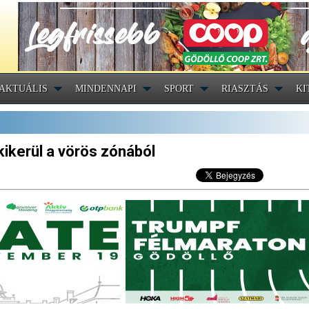
AKTUÁLIS
MINDENNAPI
SPORT
RIASZTÁS
KI
kikerül a vörös zónából