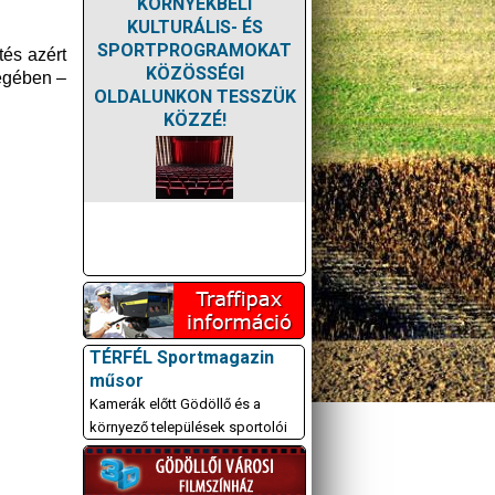
KÖRNYÉKBELI
KULTURÁLIS- ÉS
SPORTPROGRAMOKAT
tés azért
KÖZÖSSÉGI
ségében –
OLDALUNKON TESSZÜK
KÖZZÉ!
TÉRFÉL Sportmagazin
műsor
Kamerák előtt Gödöllő és a
környező települések sportolói