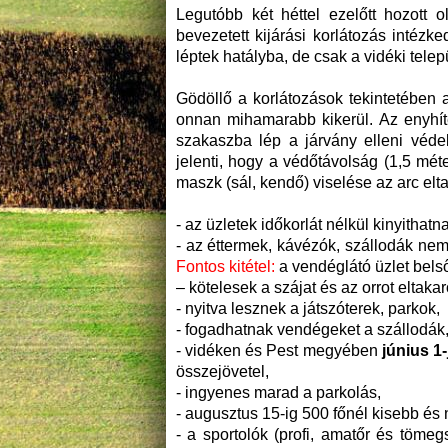
Legutóbb két héttel ezelőtt hozott 
bevezetett kijárási korlátozás intéz
léptek hatályba, de csak a vidéki tel
Gödöllő a korlátozások tekintetében 
onnan mihamarabb kikerül. Az enyhít
szakaszba lép a járvány elleni véd
jelenti, hogy a védőtávolság (1,5 mé
maszk (sál, kendő) viselése az arc elt
- az üzletek időkorlát nélkül kinyithatn
- az éttermek, kávézók, szállodák ne
Fontos kitétel:
a vendéglátó üzlet belső
– kötelesek a szájat és az orrot eltaka
- nyitva lesznek a játszóterek, parkok,
- fogadhatnak vendégeket a szállodák,
- vidéken és Pest megyében
június 1-
összejövetel,
- ingyenes marad a parkolás,
- augusztus 15-ig 500 főnél kisebb é
- a sportolók (profi, amatőr és töm