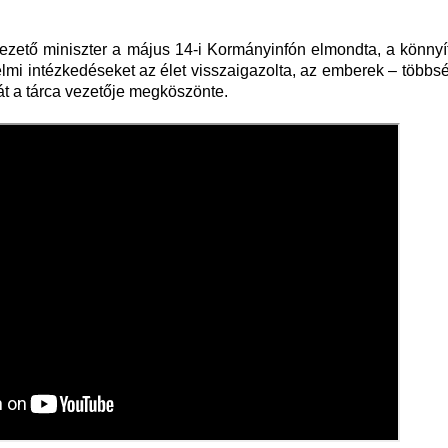
ezető miniszter a május 14-i Kormányinfón elmondta, a könnyí
elmi intézkedéseket az élet visszaigazolta, az emberek – több
át a tárca vezetője megköszönte.