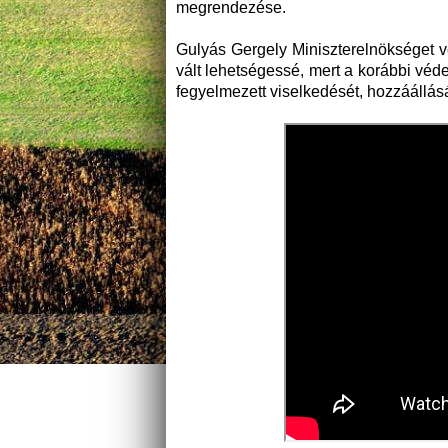
megrendezése.
Gulyás Gergely Miniszterelnökséget v
vált lehetségessé, mert a korábbi véd
fegyelmezett viselkedését, hozzáállás