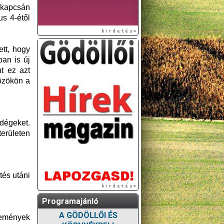
 kapcsán
us 4-étől
ett, hogy
an is új
nt ez azt
közökön a
ndégeket.
területen
tés utáni
Programajánló
A GÖDÖLLŐI ÉS
semények