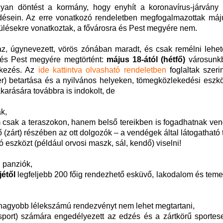
olyan döntést a kormány, hogy enyhít a koronavírus-járvány
kedésein. Az erre vonatkozó rendeletben megfogalmazottak máj
epülésekre vonatkoztak, a fővárosra és Pest megyére nem.
az, úgynevezett, vörös zónában maradt, és csak remélni lehet
és Pest megyére megtörtént:
május 18-ától (hétfő)
városunkb
ekezés. Az
ide kattintva olvasható rendeletben
foglaltak szeri
ter) betartása és a nyilvános helyeken, tömegközlekedési esz
akarására továbbra is indokolt, de
ak,
m csak a teraszokon, hanem belső tereikben is fogadhatnak ve
 (zárt) részében az ott dolgozók – a vendégek által látogatható 
ró eszközt (például orvosi maszk, sál, kendő) viselni!
 panziók,
jétől
legfeljebb 200 főig rendezhető esküvő, lakodalom és teme
s nagyobb lélekszámú rendezvényt nem lehet megtartani,
egsport) számára engedélyezett az edzés és a zártkörű sporte