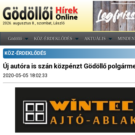
2026. augusztus 8., szombat, László
Gödöllő
KÖZ-ÉRDEKLŐDÉS
AKTUÁLIS
MINDEN
KÖZ-ÉRDEKLŐDÉS
Új autóra is szán közpénzt Gödöllő polgárm
2020-05-05 18:02:33