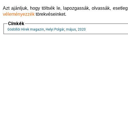
Azt ajánljuk, hogy töltsék le, lapozgassák, olvassák, esetle
véleményezzék
törekvéseinket.
Címkék
Gödöllői Hírek magazin
,
Helyi Polgár
,
május
,
2020