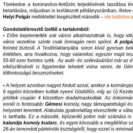
Törekedve a koronavírus-fertőzés terjedésének lassítása ér
betartására, májusban is korlátozott példányszámban, illetve 
Helyi Polgár
melléklettel kiegészített második –
ide kattintva 
Gondolatébresztő ízelítő a tartalomból:
• Előre bejelentették sok városi alkalmazottnak is, hogy i
város vezetése szinte csak önmagán nem spórol.
A polgá
forintot biztosít. A Testőrlaktanyába soron kívül gyorsan be
értékben, arra hivatkozva, hogy valamikor, egyszer majd l
55-60 ezer forintos szék. Az autó- és székvásárlást már az év
elkészítésénél is figyelembe lehetett volna venni, de G
létfontosságú beszerzéseket.
• A helyzet azonban nagyot fordult azzal, amikor a kormánypár
6 egyéni körzetben tudtak nyerni Gödöllőn, míg az Új Kezdet 
jelöltek csupán 4 körzetben diadalmaskodtak. Az önkormány
ennél is fontosabb:
Gémesi
komoly, nagy támogatottságú és e
helyzetet teremtett. Alakulata gyakorlatilag elveszítette a v
is tarthatta. Ez a második, kijózanító pofon már számára is
kalandja komoly kudarc
, és egyre kínosabb a megítélése s
26-án lemondott pártelnöki tisztségéről, hogy ezzel is minimali