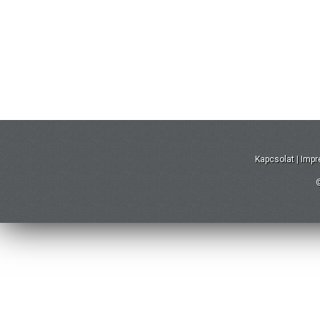
Kapcsolat
|
Imp
©