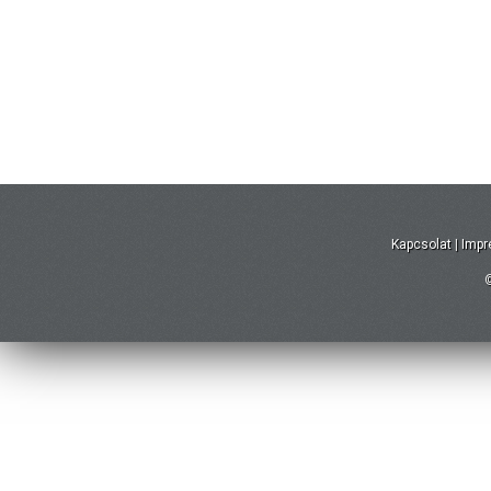
Kapcsolat
|
Imp
©