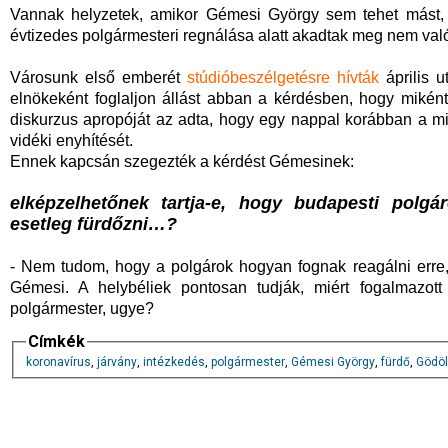
Vannak helyzetek, amikor Gémesi György sem tehet mást, 
évtizedes polgármesteri regnálása alatt akadtak meg nem valós
Városunk első emberét
stúdióbeszélgetésre hívták
április u
elnökeként foglaljon állást abban a kérdésben, hogy mikén
diskurzus apropóját az adta, hogy egy nappal korábban a mini
vidéki enyhítését.
Ennek kapcsán szegezték a kérdést Gémesinek:
elképzelhetőnek tartja-e, hogy budapesti pol
esetleg fürdőzni…?
- Nem tudom, hogy a polgárok hogyan fognak reagálni erre,
Gémesi. A helybéliek pontosan tudják, miért fogalmazott
polgármester, ugye?
Címkék
koronavírus
,
járvány
,
intézkedés
,
polgármester
,
Gémesi György
,
fürdő
,
Gödöl