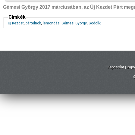
Gémesi György 2017 márciusában, az Új Kezdet Párt megal
Címkék
Új Kezdet
,
pártelnök
,
lemondás
,
Gémesi György
,
Gödöllő
Kapcsolat
|
Imp
©