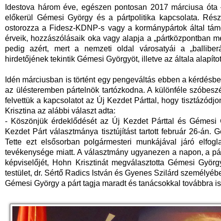
Idestova három éve, egészen pontosan 2017 márciusa óta – 
előkerül Gémesi György és a pártpolitika kapcsolata. Rés
ostorozza a Fidesz-KDNP-s vagy a kormánypártok által támo
érveik, hozzászólásaik oka vagy alapja a „pártközpontban m
pedig azért, mert a nemzeti oldal városatyái a „balliber
hirdetőjének tekintik Gémesi Györgyöt, illetve az általa alapíto
Idén márciusban is történt egy pengeváltás ebben a kérdésb
az ülésteremben pártelnök tartózkodna. A különféle szóbesz
felvettük a kapcsolatot az Új Kezdet Párttal, hogy tisztázódj
Krisztina az alábbi választ adta:
- Köszönjük érdeklődését az Új Kezdet Párttal és Gémesi 
Kezdet Párt választmánya tisztújítást tartott február 26-án. 
Tette ezt elsősorban polgármesteri munkájával járó elfog
tevékenysége miatt. A választmány ugyanezen a napon, a pár
képviselőjét, Hohn Krisztinát megválasztotta Gémesi György
testület, dr. Sértő Radics István és Gyenes Szilárd személyéb
Gémesi György a párt tagja maradt és tanácsokkal továbbra is 