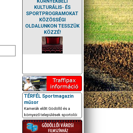
KÖRNYÉKBELI
KULTURÁLIS- ÉS
SPORTPROGRAMOKAT
KÖZÖSSÉGI
OLDALUNKON TESSZÜK
KÖZZÉ!
TÉRFÉL Sportmagazin
műsor
Kamerák előtt Gödöllő és a
környező települések sportolói