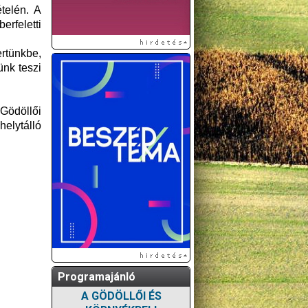
telén. A
rfeletti
rtünkbe,
ünk teszi
 Gödöllői
elytálló
Programajánló
A GÖDÖLLŐI ÉS