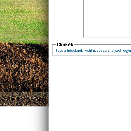
Címkék
taps a hősöknek
,
kisfilm
,
veszélyhelyzet
,
együ