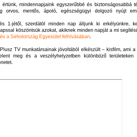
értünk, mindennapjaink egyszerűbbé és biztonságosabbá té
eg orvos, mentős, ápoló, egészségügyi dolgozó nyújt embe
is 1-jétől, szerdától minden nap álljunk ki erkélyünkre, ke
tapssal köszöntsük azokat, akiknek minden napját a mi segítés
 és a Seholország Egyesület felhívásában
.
lusz TV munkatársainak jóvoltából elkészült – kisfilm, ami a
jelent meg és a veszélyhelyzetben különböző területeken h
netet.