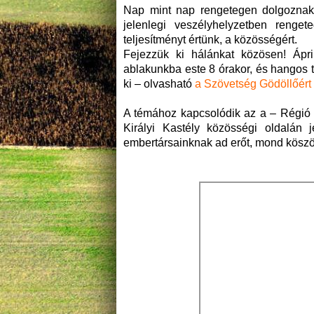
Nap mint nap rengetegen dolgoznak 
jelenlegi veszélyhelyzetben renget
teljesítményt értünk, a közösségért.
Fejezzük ki hálánkat közösen! Ápril
ablakunkba este 8 órakor, és hangos 
ki – olvasható
a Szövetség Gödöllőért
A témához kapcsolódik az a – Régió P
Királyi Kastély közösségi oldalán 
embertársainknak ad erőt, mond köszö