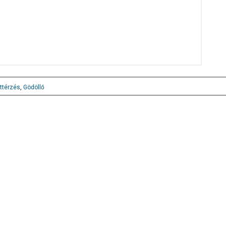
ttérzés
,
Gödöllő