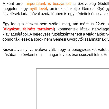
Miként arról
hírportálunk is beszámolt
, a Szövetség Gödöll
megjelent egy
nyílt levél
, aminek címzettje Gémesi György.
felvetések tartalmával azóta többen is egyetértettek és csat
Egy ideig a címzett nem szólalt meg, ám március 22-én, a
(
Vigyázat, felnőtt tartalom!
) kommentek láttak napvilágo
klaviatúrájából. A bejegyzés futótűzként terjedt a világhálón: v
gondolták, ezek a sorok nem Gémesi Györgytől származnak, va
Kisvártatva nyilvánvalóvá vált, hogy a bejegyzéseket való
írásában fő érvként említi: magánlevelezése csúszott félre. 