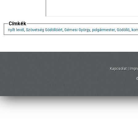
Címkék
nyílt levél
,
Szövetség Gödöllőért
,
Gémesi György
,
polgármester
,
Gödöllő
,
ko
Kapcsolat
|
Imp
©