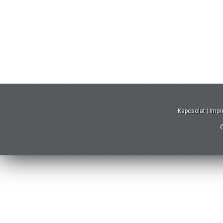
Kapcsolat
|
Imp
©