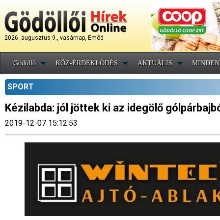
2026. augusztus 9., vasárnap, Emõd
Gödöllő
KÖZ-ÉRDEKLŐDÉS
AKTUÁLIS
MINDEN
SPORT
Kézilabda: jól jöttek ki az idegölő gólpárbajb
2019-12-07 15:12:53