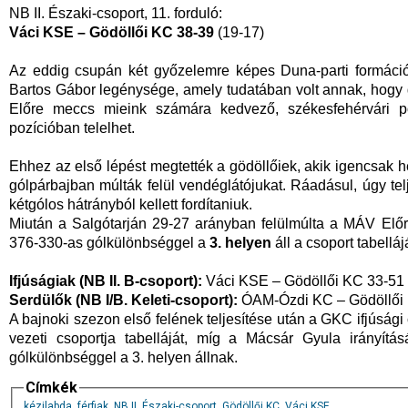
NB II. Északi-csoport, 11. forduló:
Váci KSE – Gödöllői KC 38-39
(19-17)
Az eddig csupán két győzelemre képes Duna-parti formáció
Bartos Gábor legénysége, amely tudatában volt annak, hogy
Előre meccs mieink számára kedvező, székesfehérvári p
pozícióban telelhet.
Ehhez az első lépést megtették a gödöllőiek, akik igencsak 
gólpárbajban múlták felül vendéglátójukat. Ráadásul, úgy telj
kétgólos hátrányból kellett fordítaniuk.
Miután a Salgótarján 29-27 arányban felülmúlta a MÁV Előre
376-330-as gólkülönbséggel a
3. helyen
áll a csoport tabelláj
Ifjúságiak (NB II. B-csoport):
Váci KSE – Gödöllői KC 33-51 
Serdülők (NB I/B. Keleti-csoport):
ÓAM-Ózdi KC – Gödöllői 
A bajnoki szezon első felének teljesítése után a GKC ifjúság
vezeti csoportja tabelláját, míg a Mácsár Gyula irányítá
gólkülönbséggel a 3. helyen állnak.
Címkék
kézilabda
,
férfiak
,
NB II
,
Északi-csoport
,
Gödöllői KC
,
Váci KSE