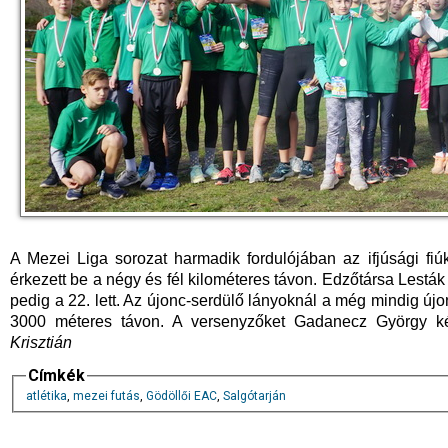
A Mezei Liga sorozat harmadik fordulójában az ifjúsági fiú
érkezett be a négy és fél kilométeres távon. Edzőtársa Lestá
pedig a 22. lett. Az újonc-serdülő lányoknál a még mindig új
3000 méteres távon. A versenyzőket Gadanecz György kés
Krisztián
Címkék
atlétika
,
mezei futás
,
Gödöllői EAC
,
Salgótarján