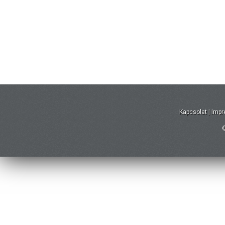
Kapcsolat
|
Imp
©