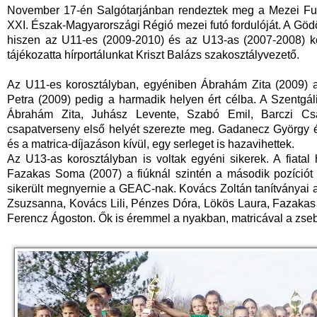
November 17-én Salgótarjánban rendeztek meg a Mezei Futó
XXI. Észak-Magyarországi Régió mezei futó fordulóját. A Gödöll
hiszen az U11-es (2009-2010) és az U13-as (2007-2008) ko
tájékozatta hírportálunkat Kriszt Balázs szakosztályvezető.
Az U11-es korosztályban, egyéniben Ábrahám Zita (2009) a 
Petra (2009) pedig a harmadik helyen ért célba. A Szentgáli-
Ábrahám Zita, Juhász Levente, Szabó Emil, Barczi Cs
csapatverseny első helyét szerezte meg. Gadanecz György é
és a matrica-díjazáson kívül, egy serleget is hazavihettek.
Az U13-as korosztályban is voltak egyéni sikerek. A fiatal
Fazakas Soma (2007) a fiúknál szintén a második pozíciót
sikerült megnyernie a GEAC-nak. Kovács Zoltán tanítványai a 
Zsuzsanna, Kovács Lili, Pénzes Dóra, Lökös Laura, Fazakas
Ferencz Ágoston. Ők is éremmel a nyakban, matricával a zseb