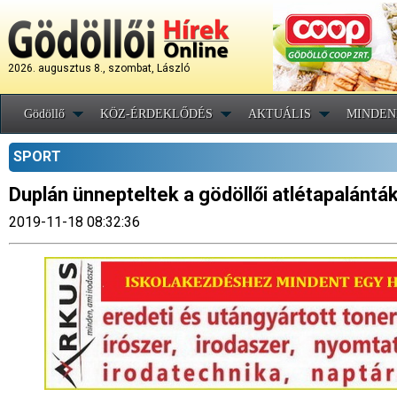
2026. augusztus 8., szombat, László
Gödöllő
KÖZ-ÉRDEKLŐDÉS
AKTUÁLIS
MINDEN
SPORT
Duplán ünnepteltek a gödöllői atlétapalántá
2019-11-18 08:32:36