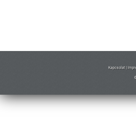
Kapcsolat
|
Imp
©