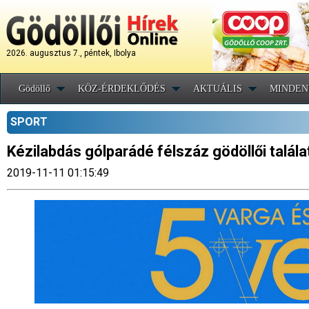
2026. augusztus 7., péntek, Ibolya
Gödöllő
KÖZ-ÉRDEKLŐDÉS
AKTUÁLIS
MINDEN
SPORT
Kézilabdás gólparádé félszáz gödöllői talála
2019-11-11 01:15:49