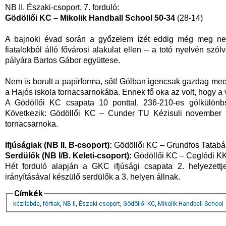
NB II. Északi-csoport, 7. forduló:
Gödöllői KC – Mikolik Handball School 50-34
(28-14)
A bajnoki évad során a győzelem ízét eddig még meg nem 
fiatalokból álló fővárosi alakulat ellen – a totó nyelvén szól
pályára Bartos Gábor együttese.
Nem is borult a papírforma, sőt! Gólban igencsak gazdag mecc
a Hajós iskola tornacsarnokába. Ennek fő oka az volt, hogy a
A Gödöllői KC csapata 10 ponttal, 236-210-es gólkülön
Következik: Gödöllői KC – Cunder TU Kézisuli november 17
tornacsarnoka.
Ifjúságiak (NB II. B-csoport):
Gödöllői KC – Grundfos Tatabán
Serdülők (NB I/B. Keleti-csoport):
Gödöllői KC – Ceglédi KK
Hét forduló alapján a GKC ifjúsági csapata 2. helyezettj
irányításával készülő serdülők a 3. helyen állnak.
Címkék
kézilabda
,
férfiak
,
NB II
,
Északi-csoport
,
Gödöllői KC
,
Mikolik Handball School