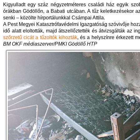
Kigyulladt egy száz négyzetméteres családi ház egyik szob
órákban Gödöllőn, a Babati utcában. A tűz keletkezésekor a
senki – közölte hírportálunkkal Csámpai Attila.
A Pest Megyei Katasztrófavédelmi Igazgatóság szóvivője hozzát
idő alatt eloltották, majd átszellőztették és átvizsgálták az in
szőrzetű cicát a tűzoltók kihozták
, és a helyszínre érkezett 
BM OKF médiaszerver/PMKI Gödöllő HTP