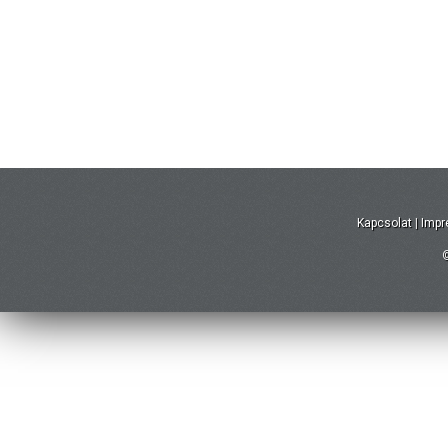
Kapcsolat
|
Imp
©