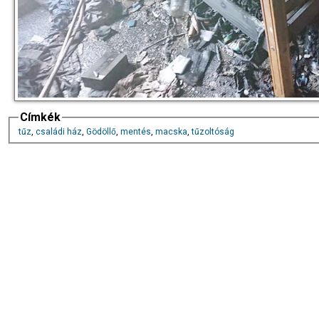
Címkék
tűz
,
családi ház
,
Gödöllő
,
mentés
,
macska
,
tűzoltóság