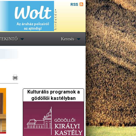
RSS
TEKINTŐ
Keresés
Kulturális programok a
gödöllői kastélyban