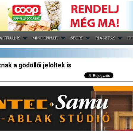
AKTUÁLIS
MINDENNAPI
SPORT
RIASZTÁS
KI
ak a gödöllői jelöltek is