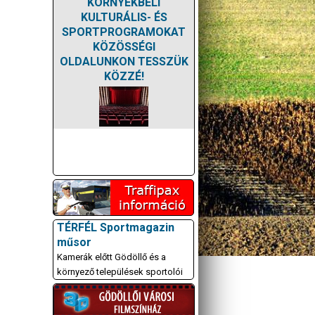
KÖRNYÉKBELI
KULTURÁLIS- ÉS
SPORTPROGRAMOKAT
KÖZÖSSÉGI
OLDALUNKON TESSZÜK
KÖZZÉ!
TÉRFÉL Sportmagazin
műsor
Kamerák előtt Gödöllő és a
környező települések sportolói