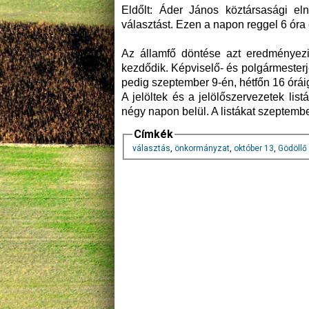
Eldőlt: Áder János köztársasági el
választást. Ezen a napon reggel 6 óra é
Az államfő döntése azt eredményezi
kezdődik. Képviselő- és polgármesterjel
pedig szeptember 9-én, hétfőn 16 óráig
A jelöltek és a jelölőszervezetek list
négy napon belül. A listákat szeptembe
Címkék
választás
,
önkormányzat
,
október 13
,
Gödöllő