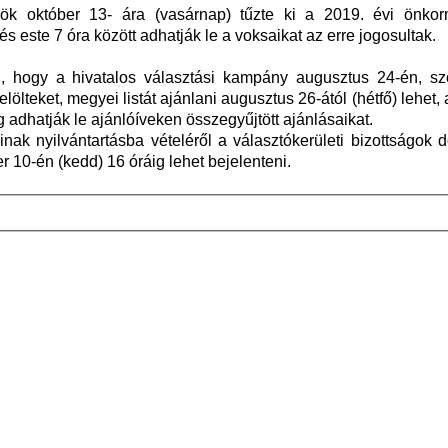
nök október 13- ára (vasárnap) tűzte ki a 2019. évi önkor
s este 7 óra között adhatják le a voksaikat az erre jogosultak.
, hogy a hivatalos választási kampány augusztus 24-én, s
ölteket, megyei listát ajánlani augusztus 26-ától (hétfő) lehet, a
 adhatják le ajánlóíveken összegyűjtött ajánlásaikat.
áinak nyilvántartásba vételéről a választókerületi bizottságok 
r 10-én (kedd) 16 óráig lehet bejelenteni.