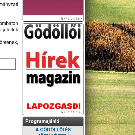
mányzati
zombaton
 jelöltek
döntenek,
Programajánló
A GÖDÖLLŐI ÉS