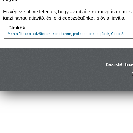
És végezetül: ne feledjük, hogy az edzőtermi mozgás nem csak
igazi hangulatjavító, és lelki egészségünket is óvja, javítja.
Címkék
Mánia Fitness
,
edzőterem
,
konditerem
,
professzionális gépek
,
Gödöllő
Kapcsolat
|
Imp
©