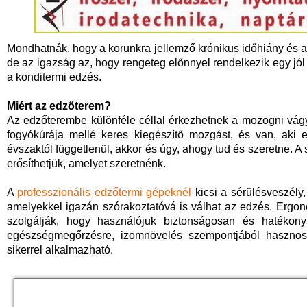
Mondhatnák, hogy a korunkra jellemző krónikus időhiány és a fe
de az igazság az, hogy rengeteg előnnyel rendelkezik egy jól 
a konditermi edzés.
Miért az edzőterem?
Az edzőterembe különféle céllal érkezhetnek a mozogni vágyók.
fogyókúrája mellé keres kiegészítő mozgást, és van, aki e
évszaktól függetlenül, akkor és úgy, ahogy tud és szeretne. A
erősíthetjük, amelyet szeretnénk.
A
professzionális edzőtermi gépeknél
kicsi a sérülésveszély
amelyekkel igazán szórakoztatóvá is válhat az edzés. Ergon
szolgálják, hogy használójuk biztonságosan és hatéko
egészségmegőrzésre, izomnövelés szempontjából hasznos,
sikerrel alkalmazható.