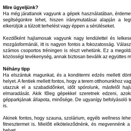
Mire ügyeljünk?
Ha még járatlanok vagyunk a gépek használatában, érdeme
segítségünkre lehet, hiszen iránymutatásai alapján a le
elkerüljük a túlzott terhelést vagy éppen a sérüléseket.
Kezdőként hajlamosak vagyunk nagy lendülettel és lelkes
mozgásformánál, itt is nagyon fontos a fokozatosság. Válas
számos csoportos tréningen is részt vehetünk. Ez a megoldá
közösségi tevékenység, annak biztosan beválik az együttes 
Néhány tipp
Ha elszántuk magunkat, és a konditermi edzés mellett dönt
helyet. A fentiek mellett fontos, hogy a terem otthonunkhoz 
utazzuk el a szabadidőnket, időt spórolunk, másfelől haj
elmaradását. Akik főleg gépekkel szeretnek edzeni, azok
gépparkjának állapota, minősége. De ugyanígy befolyásoló t
is.
Akinek fontos, hogy szauna, szolárium, egyéb wellness lehető
fitnesztermet is. Mielőtt elköteleződnénk, és megvennénk a 
helyet.