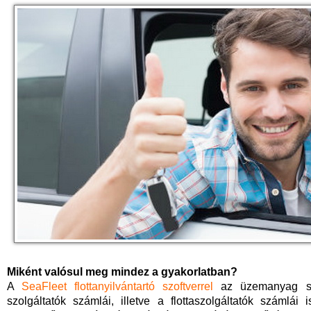
Miként valósul meg mindez a gyakorlatban?
A
SeaFleet flottanyilvántartó szoftverrel
az üzemanyag szá
szolgáltatók számlái, illetve a flottaszolgáltatók számlá