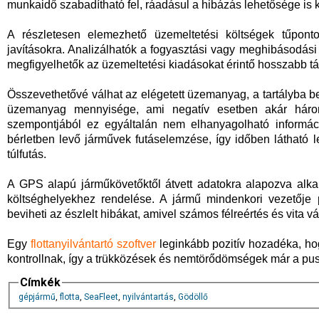
munkaidő szabadítható fel, ráadásul a hibázás lehetősége is k
A részletesen elemezhető üzemeltetési költségek tűpont
javításokra. Analizálhatók a fogyasztási vagy meghibásodás
megfigyelhetők az üzemeltetési kiadásokat érintő hosszabb tá
Összevethetővé válhat az elégetett üzemanyag, a tartályba be
üzemanyag mennyisége, ami negatív esetben akár három 
szempontjából ez egyáltalán nem elhanyagolható információ
bérletben levő járművek futáselemzése, így időben látható l
túlfutás.
A GPS alapú járműkövetőktől átvett adatokra alapozva alk
költséghelyekhez rendelése. A jármű mindenkori vezetője 
beviheti az észlelt hibákat, amivel számos félreértés és vita vá
Egy
flottanyilvántartó szoftver
leginkább pozitív hozadéka, h
kontrollnak, így a trükközések és nemtörődömségek már a pusz
Címkék
gépjármű
,
flotta
,
SeaFleet
,
nyilvántartás
,
Gödöllő