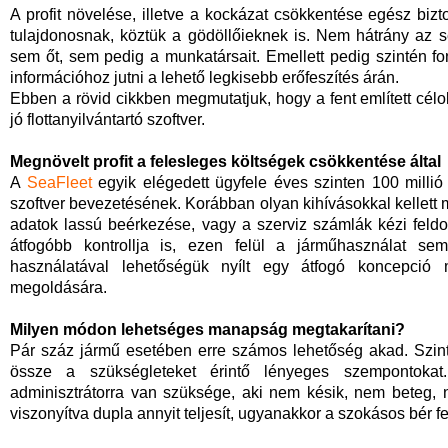
A profit növelése, illetve a kockázat csökkentése egész biz
tulajdonosnak, köztük a gödöllőieknek is. Nem hátrány az 
sem őt, sem pedig a munkatársait. Emellett pedig szintén fo
információhoz jutni a lehető legkisebb erőfeszítés árán.
Ebben a rövid cikkben megmutatjuk, hogy a fent említett cél
jó flottanyilvántartó szoftver.
Megnövelt profit a felesleges költségek csökkentése által
A
SeaFleet
egyik elégedett ügyfele éves szinten 100 millió
szoftver bevezetésének. Korábban olyan kihívásokkal kellet
adatok lassú beérkezése, vagy a szerviz számlák kézi feld
átfogóbb kontrollja is, ezen felül a járműhasználat sem
használatával lehetőségük nyílt egy átfogó koncepció m
megoldására.
Milyen módon lehetséges manapság megtakarítani?
Pár száz jármű esetében erre számos lehetőség akad. Szint
össze a szükségleteket érintő lényeges szempontokat
adminisztrátorra van szüksége, aki nem késik, nem beteg, 
viszonyítva dupla annyit teljesít, ugyanakkor a szokásos bér fe