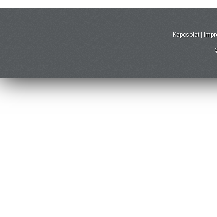
Kapcsolat
|
Imp
©