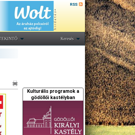
RSS
TEKINTŐ
Keresés
Kulturális programok a
gödöllői kastélyban