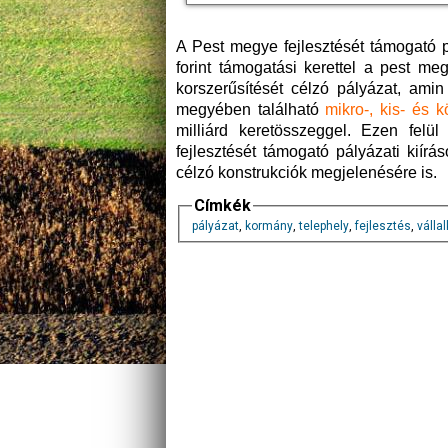
A Pest megye fejlesztését támogató pr
forint támogatási kerettel a pest me
korszerűsítését célzó pályázat, ami
megyében található
mikro-, kis- és 
milliárd keretösszeggel. Ezen felül
fejlesztését támogató pályázati kiír
célzó konstrukciók megjelenésére is.
Címkék
pályázat
,
kormány
,
telephely
,
fejlesztés
,
válla