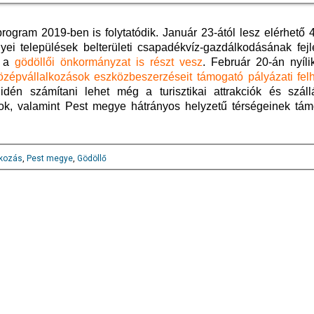
ogram 2019-ben is folytatódik. Január 23-ától lesz elérhető 4
gyei települések belterületi csapadékvíz-gazdálkodásának fejl
n a
gödöllői önkormányzat is részt vesz
. Február 20-án nyíli
középvállalkozások eszközbeszerzéseit támogató pályázati fel
 idén számítani lehet még a turisztikai attrakciók és száll
ások, valamint Pest megye hátrányos helyzetű térségeinek tám
lkozás
,
Pest megye
,
Gödöllő