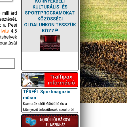
KÖRNYÉKBELI
KULTURÁLIS- ÉS
SPORTPROGRAMOKAT
 milliárd
KÖZÖSSÉGI
esztését,
OLDALUNKON TESSZÜK
k a Pest
KÖZZÉ!
hívás
4,5
áshelyek
ogatását
TÉRFÉL Sportmagazin
műsor
Kamerák előtt Gödöllő és a
környező települések sportolói