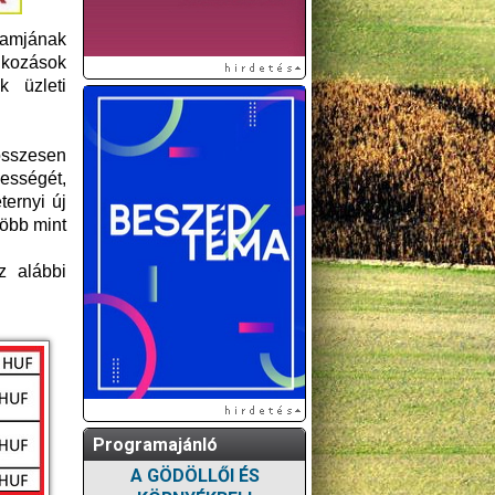
ramjának
alkozások
k üzleti
összesen
ességét,
ernyi új
több mint
z alábbi
Programajánló
A GÖDÖLLŐI ÉS