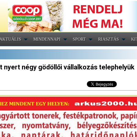
AKTUÁLIS
MINDENNAPI
SPORT
RIASZTÁS
KI
ot nyert négy gödöllői vállalkozás telephelyük