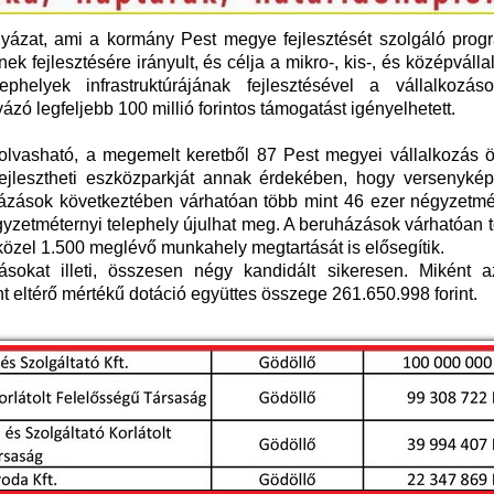
yázat, ami a kormány Pest megye fejlesztését szolgáló prog
ek fejlesztésére irányult, és célja a mikro-, kis-, és középváll
phelyek infrastruktúrájának fejlesztésével a vállalkozáso
ázó legfeljebb 100 millió forintos támogatást igényelhetett.
olvasható, a megemelt keretből 87 Pest megyei vállalkozás 
 fejlesztheti eszközparkját annak érdekében, hogy versenykép
házások következtében várhatóan több mint 46 ezer négyzetmét
gyzetméternyi telephely újulhat meg. A beruházások várhatóan 
 közel 1.500 meglévő munkahely megtartását is elősegítik.
ásokat illeti, összesen négy kandidált sikeresen. Miként a
t eltérő mértékű dotáció együttes összege 261.650.998 forint.