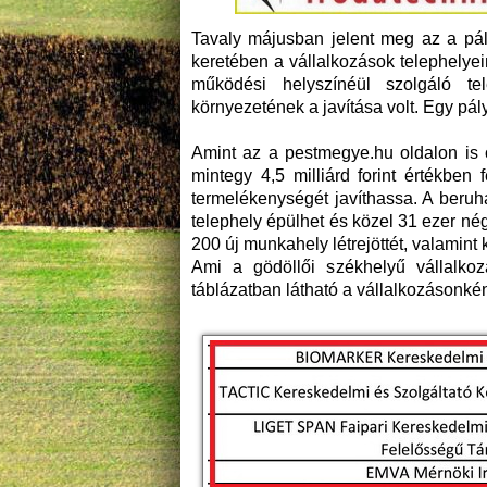
Tavaly májusban jelent meg az a pál
keretében a vállalkozások telephelyein
működési helyszínéül szolgáló tele
környezetének a javítása volt. Egy pály
Amint az a pestmegye.hu oldalon is 
mintegy 4,5 milliárd forint értékben
termelékenységét javíthassa. A beru
telephely épülhet és közel 31 ezer né
200 új munkahely létrejöttét, valamint
Ami a gödöllői székhelyű vállalkoz
táblázatban látható a vállalkozásonkén