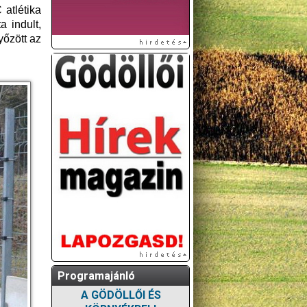
 atlétika
 indult,
yőzött az
Programajánló
A GÖDÖLLŐI ÉS