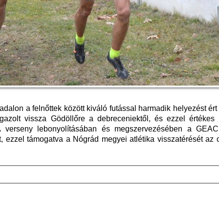
alon a felnőttek között kiváló futással harmadik helyezést ért
gazolt vissza Gödöllőre a debreceniektől, és ezzel értékes 
 A verseny lebonyolításában és megszervezésében a GEAC 
et, ezzel támogatva a Nógrád megyei atlétika visszatérését az