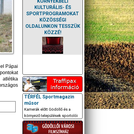
KÖRNYÉKBELI
KULTURÁLIS- ÉS
SPORTPROGRAMOKAT
KÖZÖSSÉGI
OLDALUNKON TESSZÜK
KÖZZÉ!
 el Pápai
pontokat
atlétika
 országos
TÉRFÉL Sportmagazin
műsor
Kamerák előtt Gödöllő és a
környező települések sportolói