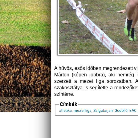
A hűvös, esős időben megrendezett viad
Márton (képen jobbra), aki nemrég i
szerzett a mezei liga sorozatban.
szakosztálya is segítette a rendezők
színtérre.
Címkék
atlétika
,
mezei liga
,
Salgótarján
,
Gödöllői EAC