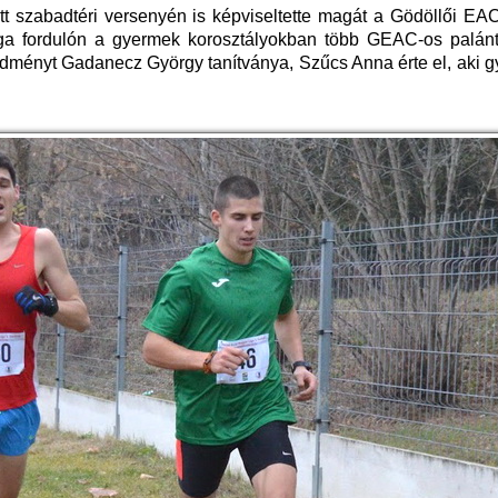
tt szabadtéri versenyén is képviseltette magát a Gödöllői EAC
liga fordulón a gyermek korosztályokban több GEAC-os palánta
edményt Gadanecz György tanítványa, Szűcs Anna érte el, aki g