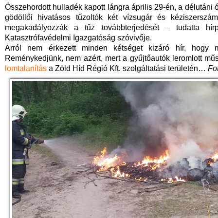
Összehordott hulladék kapott lángra április 29-én, a délután
gödöllői hivatásos tűzoltók két vízsugár és kéziszerszám
megakadályozzák a tűz továbbterjedését – tudatta hír
Katasztrófavédelmi Igazgatóság szóvivője.
Arról nem érkezett minden kétséget kizáró hír, hogy m
Reménykedjünk, nem azért, mert a gyűjtőautók leromlott műs
lomtalanítás
a Zöld Híd Régió Kft. szolgáltatási területén…
Fo