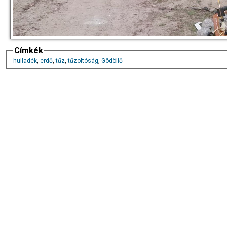
Címkék
hulladék
,
erdő
,
tűz
,
tűzoltóság
,
Gödöllő