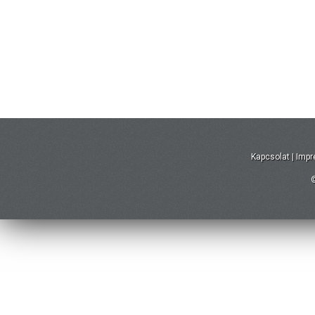
Kapcsolat
|
Imp
©