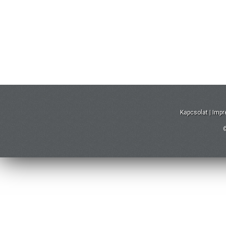
Kapcsolat
|
Imp
©