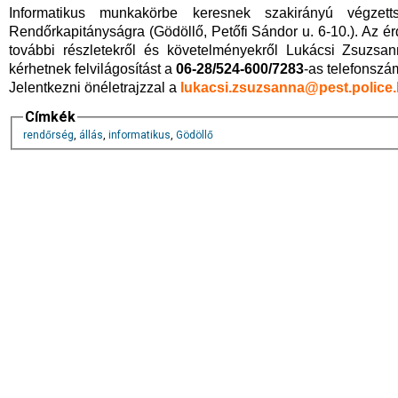
Informatikus munkakörbe keresnek szakirányú végzett
Rendőrkapitányságra (Gödöllő, Petőfi Sándor u. 6-10.). Az é
további részletekről és követelményekről Lukácsi Zsuzsan
kérhetnek felvilágosítást a
06-28/524-600/7283
-as telefonszá
Jelentkezni önéletrajzzal a
lukacsi.zsuzsanna@pest.police
Címkék
rendőrség
,
állás
,
informatikus
,
Gödöllő