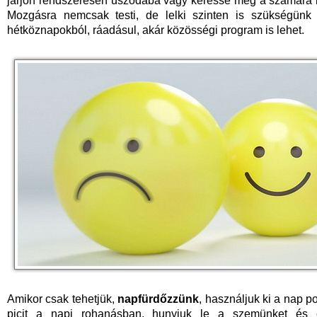
járjon rendszeresen uszodába vagy keresse meg a számára l
Mozgásra nemcsak testi, de lelki szinten is szükségünk 
hétköznapokból, ráadásul, akár közösségi program is lehet.
Amikor csak tehetjük,
napfürdőzzünk
, használjuk ki a nap po
picit a napi rohanásban, hunyjuk le a szemünket és é