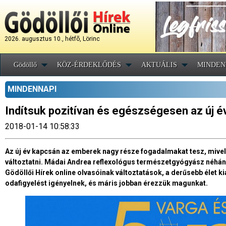
2026. augusztus 10., hétfõ, Lörinc
Gödöllő
KÖZ-ÉRDEKLŐDÉS
AKTUÁLIS
MINDEN
MINDENNAPI
Indítsuk pozitívan és egészségesen az új é
2018-01-14 10:58:33
Az új év kapcsán az emberek nagy része fogadalmakat tesz, mivel 
változtatni. Mádai Andrea reflexológus természetgyógyász néhány 
Gödöllői Hírek online olvasóinak változtatások, a derűsebb élet ki
odafigyelést igényelnek, és máris jobban érezzük magunkat.