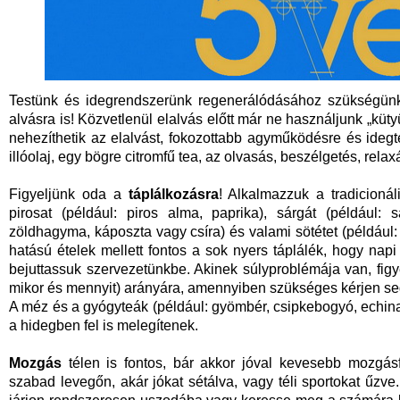
Testünk és idegrendszerünk regenerálódásához szükségü
alvásra is! Közvetlenül elalvás előtt már ne használjunk „küt
nehezíthetik az elalvást, fokozottabb agyműködésre és ide
illóolaj, egy bögre citromfű tea, az olvasás, beszélgetés, rela
Figyeljünk oda a
táplálkozásra
! Alkalmazzuk a tradicioná
pirosat (például: piros alma, paprika), sárgát (például: s
zöldhagyma, káposzta vagy csíra) és valami sötétet (például: 
hatású ételek mellett fontos a sok nyers táplálék, hogy nap
bejuttassuk szervezetünkbe. Akinek súlyproblémája van, fig
mikor és mennyit) arányára, amennyiben szükséges kérjen seg
A méz és a gyógyteák (például: gyömbér, csipkebogyó, echin
a hidegben fel is melegítenek.
Mozgás
télen is fontos, bár akkor jóval kevesebb mozgásf
szabad levegőn, akár jókat sétálva, vagy téli sportokat űzve.