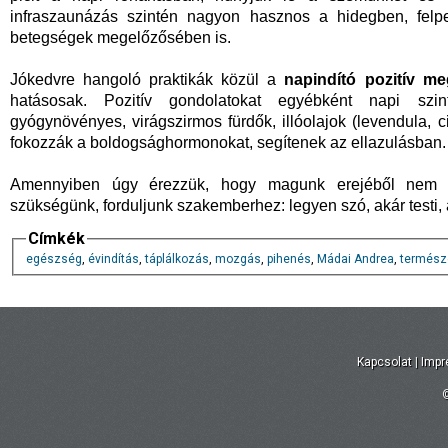
infraszaunázás szintén nagyon hasznos a hidegben, felpezs
betegségek megelőzősében is.
Jókedvre hangoló praktikák közül a
napindító pozitív me
hatásosak. Pozitív gondolatokat egyébként napi szint
gyógynövényes, virágszirmos fürdők, illóolajok (levendula, ci
fokozzák a boldogsághormonokat, segítenek az ellazulásban.
Amennyiben úgy érezzük, hogy magunk erejéből nem tud
szükségünk, forduljunk szakemberhez: legyen szó, akár testi, a
Címkék
egészség
,
évindítás
,
táplálkozás
,
mozgás
,
pihenés
,
Mádai Andrea
,
termész
Kapcsolat
|
Imp
©