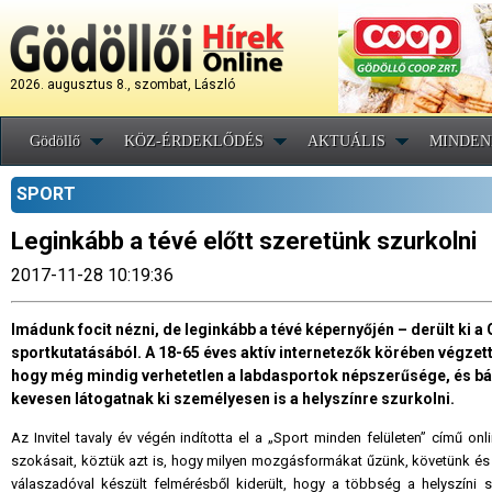
2026. augusztus 8., szombat, László
Gödöllő
KÖZ-ÉRDEKLŐDÉS
AKTUÁLIS
MINDEN
SPORT
Leginkább a tévé előtt szeretünk szurkolni
2017-11-28 10:19:36
Imádunk focit nézni, de leginkább a tévé képernyőjén – derült ki a 
sportkutatásából. A 18-65 éves aktív internetezők körében végzett
hogy még mindig verhetetlen a labdasportok népszerűsége, és bá
kevesen látogatnak ki személyesen is a helyszínre szurkolni.
Az Invitel tavaly év végén indította el a „Sport minden felületen” című o
szokásait, köztük azt is, hogy milyen mozgásformákat űzünk, követünk és m
válaszadóval készült felmérésből kiderült, hogy a többség a helyszíni sz