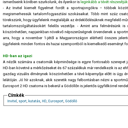
ismerőseink körében szurkolunk, és ilyenkor is
leginkább a tévét részesítjü
- Az Invitel kiemelt figyelmet fordít a sportrajongókra – többek közö
megismerhessük tartalomfogyasztási szokásaikat. Több mint száz csatorn
törekszünk, hogy ügyfeleink megtalálják az érdeklődésüknek megfelelő műs
tartalomszolgáltatásokért felelős vezetője. - Amint arra felmérésünk is
köszönhetően, napjainkban növekvő népszerűségnek örvendenek a sportmű
arra, hogy a november 1-jétől a Magyarországon elérhető összes jelentő
ügyfeleink minden fontos és hazai szempontból is kiemelkedő eseményt fo
HD-ban az igazi
A nézők számára a csatornák képminősége is egyre fontosabb szerepet já
HD-ban követné a mérkőzéseket és 67 százalékuk már rendelkezik is az eh
gazdag vizuális élménynek köszönhetően a tévé képernyője előtt is úgy é
lelátóján. Jó hír azoknak, akik szeretik nagy felbontásban nézni a sportmű
Eurosport 2 HD csatorna is bekerül a Gödöllőn is jelentős ügyfélkörrel rendel
Címkék
Invitel
,
sport
,
kutatás
,
HD
,
Eurosport
,
Gödöllő