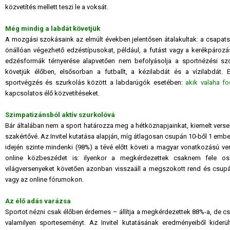
közvetítés mellett teszi le a voksát.
Még mindig a labdát követjük
A mozgási szokásaink az elmúlt években jelentősen átalakultak: a csapat
önállóan végezhető edzéstípusokat, például, a futást vagy a kerékpározás
edzésformák térnyerése alapvetően nem befolyásolja a sportnézési s
követjük élőben, elsősorban a futballt, a kézilabdát és a vízilabdát. 
sportvégzés és szurkolás között a labdarúgók esetében:
akik valaha fo
kapcsolatos élő közvetítéseket.
Szimpatizánsból aktív szurkolóvá
Bár általában nem a sport határozza meg a hétköznapjainkat, kiemelt verse
szakértővé. Az Invitel kutatása alapján, míg átlagosan csupán 10-ből 1 emb
idején szinte mindenki (98%) a tévé előtt követi a magyar vonatkozású 
online közbeszédet is: ilyenkor a megkérdezettek csaknem fele os
világversenyeket követően azonban visszaáll a megszokott rend és csup
vagy az online fórumokon.
Az élő adás varázsa
Sportot nézni csak élőben érdemes – állítja a megkérdezettek 88%-a, de c
valamilyen sporteseményt. Az Invitel kutatásának eredményeiből kiderü