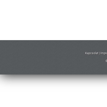
Kapcsolat
|
Imp
©