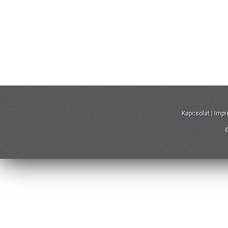
Kapcsolat
|
Imp
©