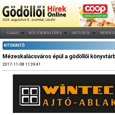
2026. augusztus 8., szombat, László
Gödöllő
KÖZ-ÉRDEKLŐDÉS
AKTUÁLIS
MINDEN
KITEKINTŐ
Mézeskalácsváros épül a gödöllői könyvtár
2017-11-08 11:39:41