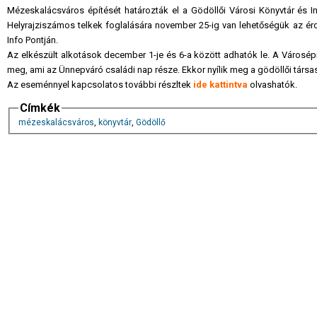
Mézeskalácsváros építését határozták el a Gödöllői Városi Könyvtár és 
Helyrajziszámos telkek foglalására november 25-ig van lehetőségük az é
Info Pontján.
Az elkészült alkotások december 1-je és 6-a között adhatók le. A Városé
meg, ami az Ünnepváró családi nap része. Ekkor nyílik meg a gödöllői társa
Az eseménnyel kapcsolatos további részltek
ide kattintva
olvashatók.
Címkék
mézeskalácsváros
,
könyvtár
,
Gödöllő