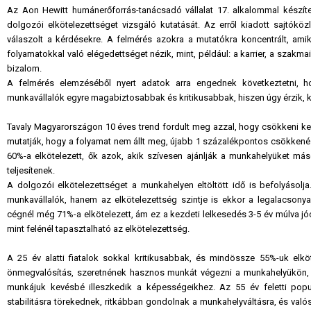
Az Aon Hewitt humánerőforrás-tanácsadó vállalat 17. alkalommal készít
dolgozói elkötelezettséget vizsgáló kutatását. Az erről kiadott sajtókö
válaszolt a kérdésekre. A felmérés azokra a mutatókra koncentrált, ami
folyamatokkal való elégedettséget nézik, mint, például: a karrier, a szakma
bizalom.
A felmérés elemzéséből nyert adatok arra engednek következtetni, 
munkavállalók egyre magabiztosabbak és kritikusabbak, hiszen úgy érzik, k
Tavaly Magyarországon 10 éves trend fordult meg azzal, hogy csökkeni kezd
mutatják, hogy a folyamat nem állt meg, újabb 1 százalékpontos csökkenés
60%-a elkötelezett, ők azok, akik szívesen ajánlják a munkahelyüket máso
teljesítenek.
A dolgozói elkötelezettséget a munkahelyen eltöltött idő is befolyásolja
munkavállalók, hanem az elkötelezettség szintje is ekkor a legalacson
cégnél még 71%-a elkötelezett, ám ez a kezdeti lelkesedés 3-5 év múlva j
mint felénél tapasztalható az elkötelezettség.
A 25 év alatti fiatalok sokkal kritikusabbak, és mindössze 55%-uk elk
önmegvalósítás, szeretnének hasznos munkát végezni a munkahelyükön, ke
munkájuk kevésbé illeszkedik a képességeikhez. Az 55 év feletti populá
stabilitásra törekednek, ritkábban gondolnak a munkahelyváltásra, és va