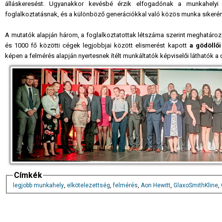
álláskeresést. Ugyanakkor kevésbé érzik elfogadónak a munkahelyi 
foglalkoztatásnak, és a különböző generációkkal való közös munka sikeré
A mutatók alapján három, a foglalkoztatottak létszáma szerint meghatároz
és 1000 fő közötti cégek legjobbjai között elismerést kapott
a gödöllői
képen a felmérés alapján nyertesnek ítélt munkáltatók képviselői láthatók a
Címkék
legjobb munkahely
,
elkötelezettség
,
felmérés
,
Aon Hewitt
,
GlaxoSmithKline
,