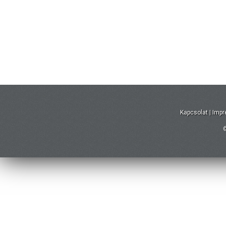
Kapcsolat
|
Imp
©