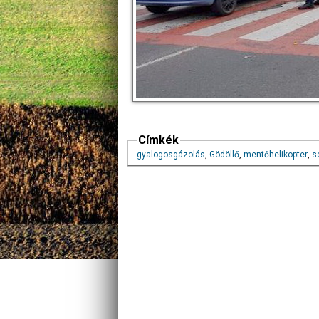
Címkék
gyalogosgázolás
,
Gödöllő
,
mentőhelikopter
,
s