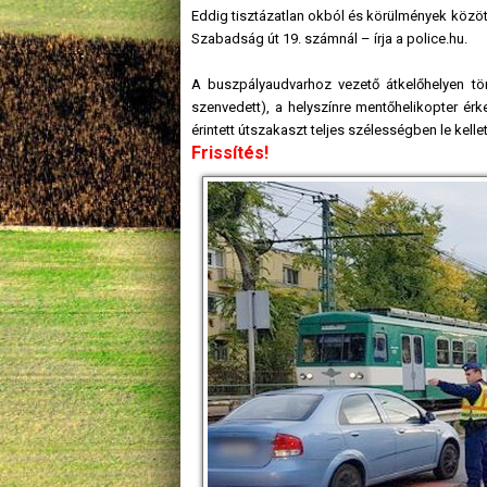
Eddig tisztázatlan okból és körülmények közöt
Szabadság út 19. számnál – írja a police.hu.
A buszpályaudvarhoz vezető átkelőhelyen tör
szenvedett), a helyszínre mentőhelikopter érk
érintett útszakaszt teljes szélességben le kellet
Frissítés!