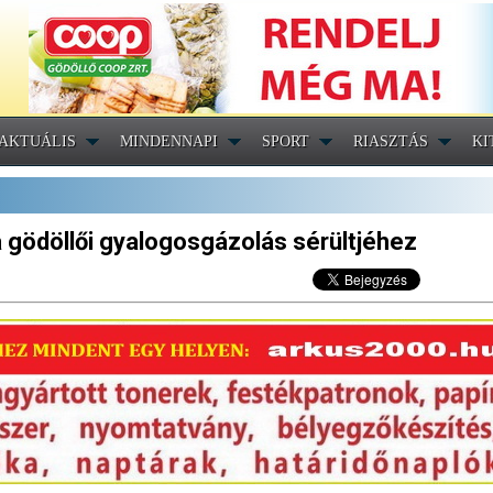
AKTUÁLIS
MINDENNAPI
SPORT
RIASZTÁS
KI
 gödöllői gyalogosgázolás sérültjéhez