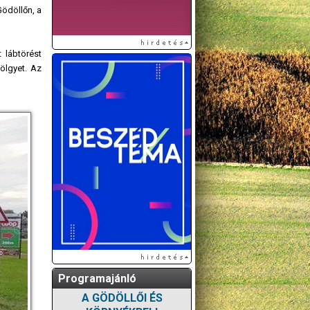
Gödöllőn, a
 lábtörést
ölgyet. Az
Programajánló
A GÖDÖLLŐI ÉS