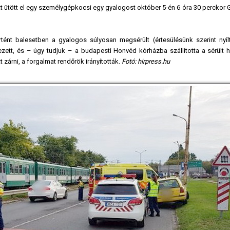
t ütött el egy személygépkocsi egy gyalogost október 5-én 6 óra 30 perckor 
tént balesetben a gyalogos súlyosan megsérült (értesülésünk szerint nyílt
ezett, és – úgy tudjuk – a budapesti Honvéd kórházba szállította a sérült h
t zárni, a forgalmat rendőrök irányították.
Fotó: hirpress.hu