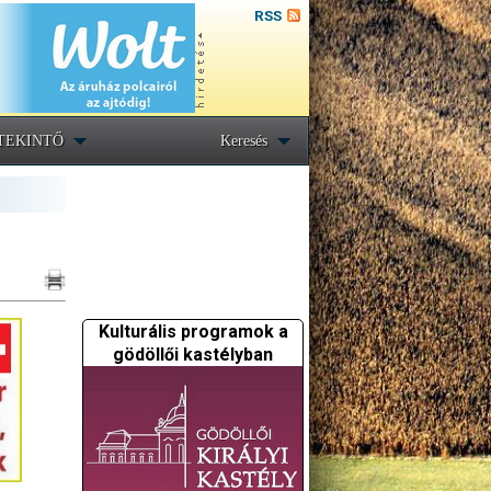
RSS
TEKINTŐ
Keresés
Kulturális programok a
gödöllői kastélyban