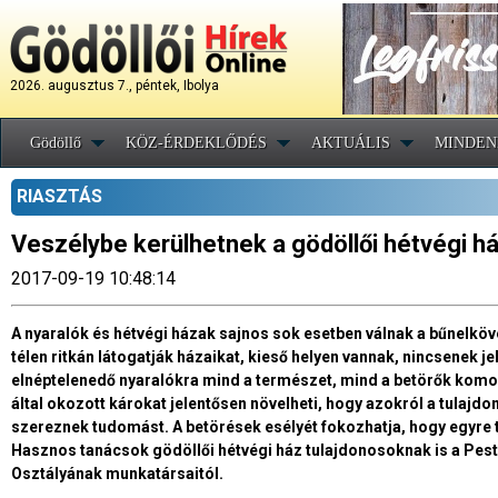
2026. augusztus 7., péntek, Ibolya
Gödöllő
KÖZ-ÉRDEKLŐDÉS
AKTUÁLIS
MINDEN
RIASZTÁS
Veszélybe kerülhetnek a gödöllői hétvégi há
2017-09-19 10:48:14
A nyaralók és hétvégi házak sajnos sok esetben válnak a bűnelköv
télen ritkán látogatják házaikat, kieső helyen vannak, nincsenek
elnéptelenedő nyaralókra mind a természet, mind a betörők komo
által okozott károkat jelentősen növelheti, hogy azokról a tulaj
szereznek tudomást. A betörések esélyét fokozhatja, hogy egyre t
Hasznos tanácsok gödöllői hétvégi ház tulajdonosoknak is a Pe
Osztályának munkatársaitól.