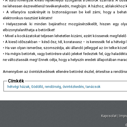
• A sűrű növényzet kiváló rejtekhelyül szolgálhat a betörők számára. A dús
ne lehessen észrevétlenül tevékenykedni, megbújni. A házhoz, ablakokhoz kö
• A villanyóra szekrényét is biztonságosan be kell zárni, hogy a behatol
elektronikus riasztást kiiktatni!
• Helyezzenek ki minden bejárathoz mozgásérzékelőt, hiszen egy olya
elbizonytalaníthatja a betörőket!
• Mivel a kockázatokat teljesen lehetetlen kizárni, ezért kössenek megfelelő 
• A kieső időszakban – késő ősz, tél, koratavasz – is keressék fel a hétvégi 
• Ha van olyan ismerőse, szomszédja, aki állandó jelleggel az ön telke köze
• Ha mégis betörtek, vagy betörésre utaló jeleket fedeztek fel, úgy haladék
ne változtassák meg!
Ennek
célja, hogy a helyszín eredeti állapotában mar
Amennyiben az óvintézkedések ellenére betörést észlel, értesítse a rendőrs
Címkék
hétvégi házak
,
Gödöllő
,
rendőrség
,
óvintézkedés
,
tanácsok
Kapcsolat
|
Imp
©