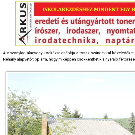
A viszonylag alacsony kockázat csábítja a rossz szándékkal közeledőket. 
Néhány alapvető tipp arra, hogy miképpen csökkenthetik a nyaraló feltörésé