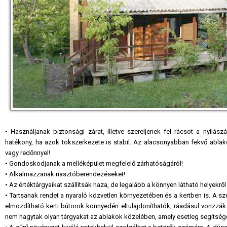
• Használjanak biztonsági zárat, illetve szereljenek fel rácsot a nyílá
hatékony, ha azok tokszerkezete is stabil. Az alacsonyabban fekvő ablakok
vagy redőnnyel!
• Gondoskodjanak a melléképület megfelelő zárhatóságáról!
• Alkalmazzanak riasztóberendezéseket!
• Az értéktárgyaikat szállítsák haza, de legalább a könnyen látható helyekről 
• Tartsanak rendet a nyaraló közvetlen környezetében és a kertben is. A s
elmozdítható kerti bútorok könnyedén eltulajdoníthatók, ráadásul vonzzá
nem hagytak olyan tárgyakat az ablakok közelében, amely esetleg segítség